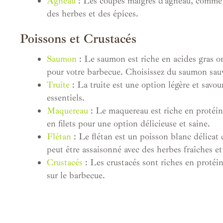
Agneau
: Les coupes maigres d’agneau, comme le
des herbes et des épices.
Poissons et Crustacés
Saumon
: Le saumon est riche en acides gras om
pour votre barbecue. Choisissez du saumon sauv
Truite
: La truite est une option légère et savo
essentiels.
Maquereau
: Le maquereau est riche en protéine
en filets pour une option délicieuse et saine.
Flétan
: Le flétan est un poisson blanc délicat 
peut être assaisonné avec des herbes fraîches et
Crustacés
: Les crustacés sont riches en protéin
sur le barbecue.