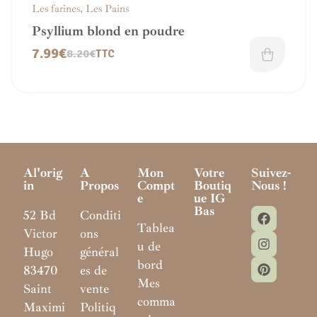
Les farines
,
Les Pains
Psyllium blond en poudre
7.99
€
8.20
€
TTC
Al'orig
A
Mon
Votre
Suivez-
In
Propos
Compt
Boutiq
Nous !
E
Ue IG
Bas
52 Bd
Conditi
Tablea
Victor
ons
u de
Hugo
général
bord
83470
es de
Mes
Saint
vente
comma
Maximi
Politiq