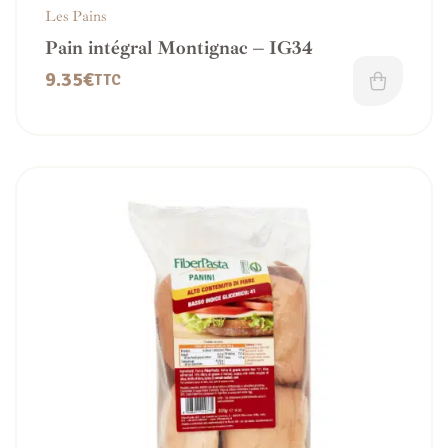
Les Pains
Pain intégral Montignac – IG34
9.35
€
TTC