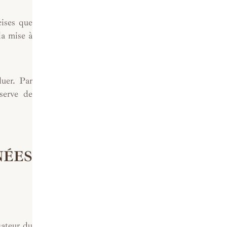
cises que
la mise à
luer. Par
serve de
ÉES
sateur du