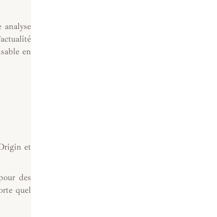
e analyse
actualité
nsable en
Origin et
 pour des
orte quel