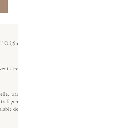
l’ Origin
vent être
elle, par
ntrefaçon
alable de