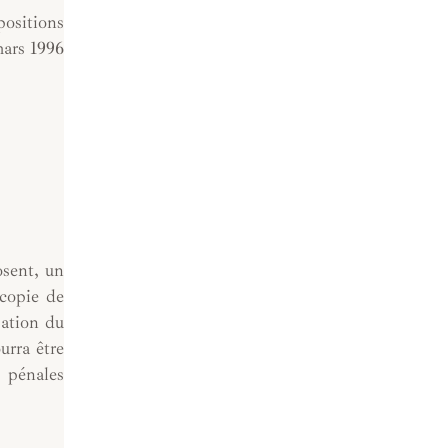
positions
mars 1996
osent, un
 copie de
sation du
urra être
t pénales