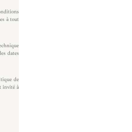
onditions
es à tout
technique
les dates
itique de
 invité à