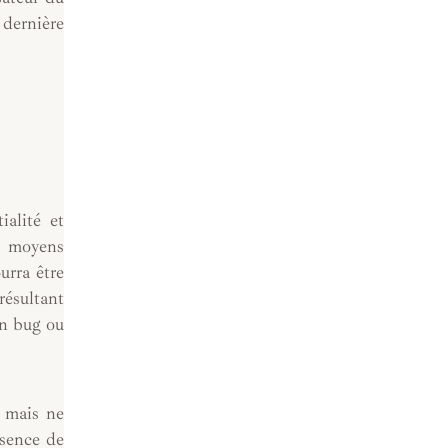
 dernière
ialité et
es moyens
urra être
résultant
un bug ou
s mais ne
ésence de