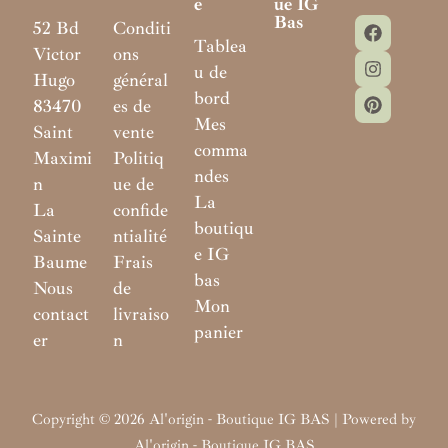
E
Ue IG
Bas
52 Bd
Conditi
Tablea
Victor
ons
u de
Hugo
général
bord
83470
es de
Mes
Saint
vente
comma
Maximi
Politiq
ndes
n
ue de
La
La
confide
boutiqu
Sainte
ntialité
e IG
Baume
Frais
bas
Nous
de
Mon
contact
livraiso
panier
er
n
Copyright © 2026 Al'origin - Boutique IG BAS | Powered by
Al'origin - Boutique IG BAS