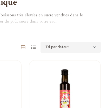
mique
 boissons très élevées en sucre vendues dans le
ser du goût sucré dans votre eau.
rogressivement de votre addiction aux sucres.
t en gardant un indice glycémique bas, génial non ?
 de refuser un verre de sirop au goûter !
lternatives et garder le contrôle sur les ingrédients que