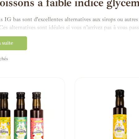
oissons à faible indice glycé
s IG bas sont d’excellentes alternatives aux sirops ou autres
es alternatives sont idéales si vous n’arrivez pas à vous pas
l’eau pure reste le meilleur des liquides pour vous libérer p
a suite
ussi pour vos apéritifs entre amis… Colorez vos cocktails tou
ichés
 sont également idéales pour les enfants. Fini la culpabilité
 même confectionner vos glaces maison avec ces délicieuses a
z.
 vous remercieront tout en se régalant !