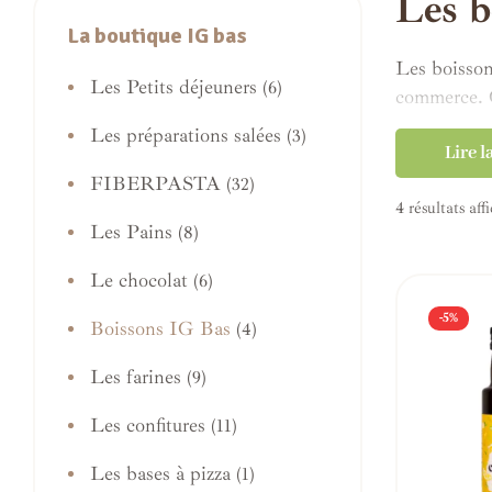
Les b
La boutique IG bas
Les boisson
Les Petits déjeuners
(6)
commerce. C
Les préparations salées
(3)
Cependant, 
Lire l
Parfaites a
FIBERPASTA
(32)
4 résultats aff
Ces boissons
Les Pains
(8)
Vous pouvez
Le chocolat
(6)
vous utilise
-5%
Boissons IG Bas
Les enfants
(4)
Les farines
(9)
Les confitures
(11)
Les bases à pizza
(1)