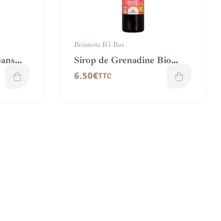
Boissons IG Bas
Sans
Sirop de Grenadine Bio
Sans Sucre – IG bas
6.50
€
TTC