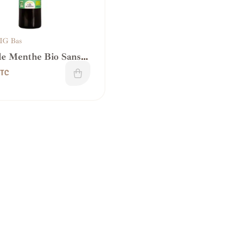
 IG Bas
de Menthe Bio Sans
– IG bas
TC