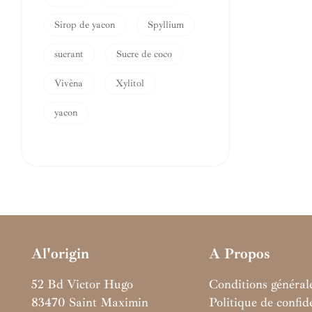
Sirop de yacon
Spyllium
sucrant
Sucre de coco
Vivèna
Xylitol
yacon
Al'origin
A Propos
52 Bd Victor Hugo
Conditions général
83470 Saint Maximin
Politique de confide