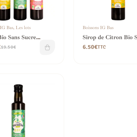
 IG Bas
,
Les lots
Boissons IG Bas
Bio Sans Sucre
Sirop de Citron Bio 
A | Citron, Menthe,
Sucre – IG bas
€
6.50
€
19.50
€
TTC
dine
Filtrer