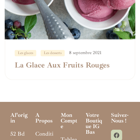
8 septembre 2021
Les glaces
Les desserts
La Glace Aux Fruits Rouges
Al'orig
A
Mon
Votre
Suivez-
In
Propos
Compt
Boutiq
Nous !
E
Ue IG
Bas
52 Bd
Conditi
Tablea