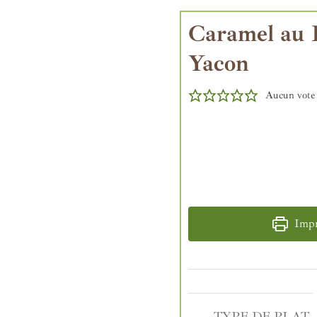
Caramel au B
Yacon
Aucun vote
Impri
TYPE DE PLAT