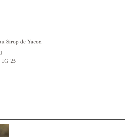
au Sirop de Yacon
0
: IG 25