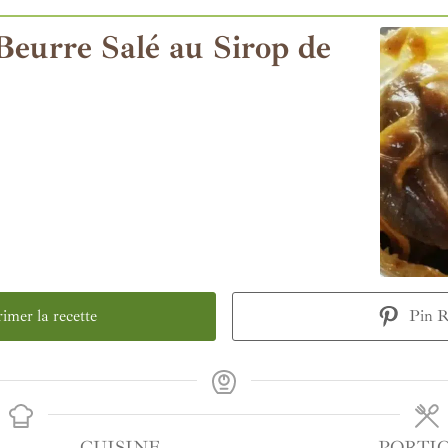
eurre Salé au Sirop de
mer la recette
Pin R
CUISINE
PORTI