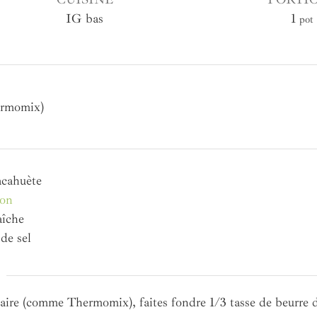
IG bas
1
pot
ermomix)
acahuète
con
aîche
de sel
aire (comme Thermomix), faites fondre 1/3 tasse de beurre 