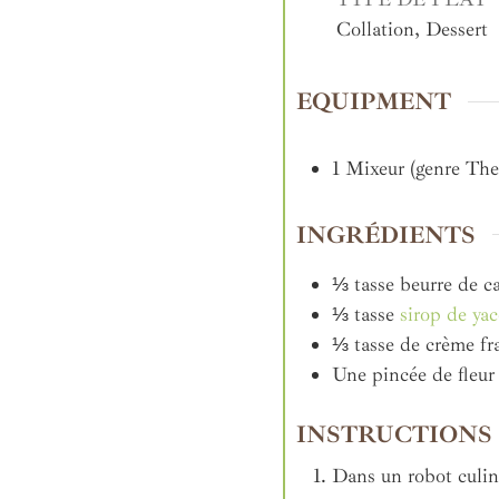
Collation, Dessert
EQUIPMENT
1 Mixeur (genre Th
INGRÉDIENTS
⅓
tasse
beurre de c
⅓
tasse
sirop de ya
⅓
tasse
de crème fr
Une pincée de fleur 
INSTRUCTIONS
Dans un robot culin