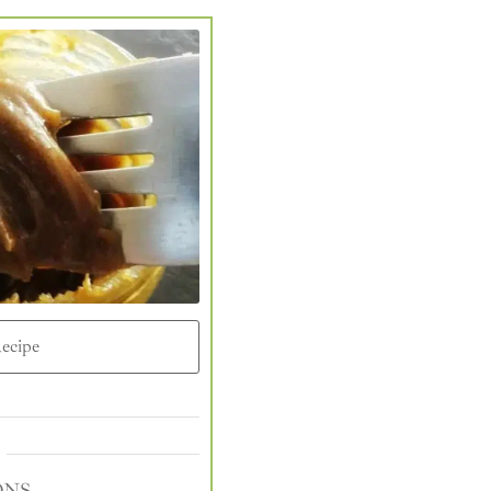
ecipe
ONS