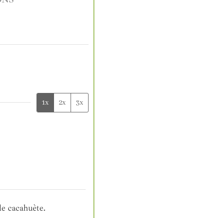
1x
2x
3x
de cacahuète.