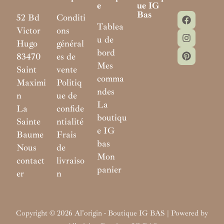
E
Ue IG
Bas
52 Bd
Conditi
Tablea
Victor
ons
u de
Hugo
général
bord
83470
es de
Mes
Saint
vente
comma
Maximi
Politiq
ndes
n
ue de
La
La
confide
boutiqu
Sainte
ntialité
e IG
Baume
Frais
bas
Nous
de
Mon
contact
livraiso
panier
er
n
Copyright © 2026 Al'origin - Boutique IG BAS | Powered by