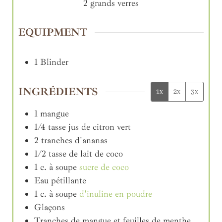
2
grands verres
EQUIPMENT
1 Blinder
INGRÉDIENTS
1x
2x
3x
1
mangue
1/4
tasse
jus de citron vert
2
tranches
d'ananas
1/2
tasse
de lait de coco
1
c. à soupe
sucre de coco
Eau pétillante
1
c. à soupe
d'inuline en poudre
Glaçons
Tranches de mangue et feuilles de menthe