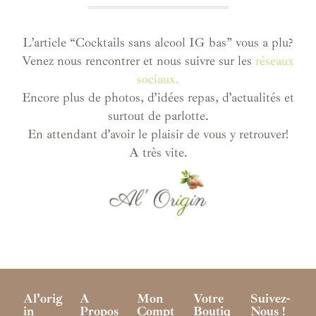
L’article “Cocktails sans alcool IG bas” vous a plu?
Venez nous rencontrer et nous suivre sur les
réseaux
sociaux.
Encore plus de photos, d’idées repas, d’actualités et
surtout de parlotte.
En attendant d’avoir le plaisir de vous y retrouver!
A très vite.
Al'orig
A
Mon
Votre
Suivez-
In
Propos
Compt
Boutiq
Nous !