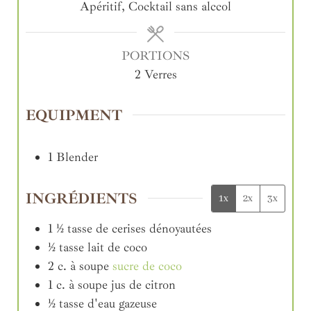
Apéritif, Cocktail sans alccol
PORTIONS
2
Verres
EQUIPMENT
1 Blender
INGRÉDIENTS
1x
2x
3x
1 ½
tasse
de cerises dénoyautées
½
tasse
lait de coco
2
c. à soupe
sucre de coco
1
c. à soupe
jus de citron
½
tasse
d'eau gazeuse