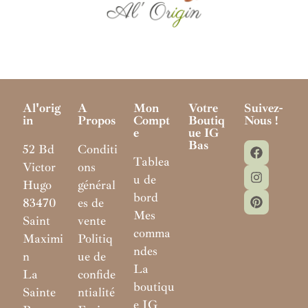
Al'orig
A
Mon
Votre
Suivez-
In
Propos
Compt
Boutiq
Nous !
E
Ue IG
Bas
52 Bd
Conditi
Tablea
Victor
ons
u de
Hugo
général
bord
83470
es de
Mes
Saint
vente
comma
Maximi
Politiq
ndes
n
ue de
La
La
confide
boutiqu
Sainte
ntialité
e IG