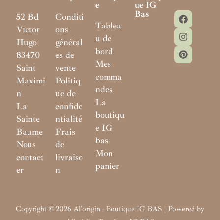
E
Ue IG
Bas
52 Bd
Conditi
Tablea
Victor
ons
u de
Hugo
général
bord
83470
es de
Mes
Saint
vente
comma
Maximi
Politiq
ndes
n
ue de
La
La
confide
boutiqu
Sainte
ntialité
e IG
Baume
Frais
bas
Nous
de
Mon
contact
livraiso
panier
er
n
Copyright © 2026 Al'origin - Boutique IG BAS | Powered by