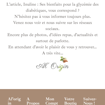
L’article, Inuline : Ses bienfaits pour la glycémie des
diabétiques, vous correspond ?
N’hésitez pas à vous informer toujours plus.
Venez nous voir et nous suivre sur les réseaux
sociaux.
Encore plus de photos, d’idées repas, d’actualités et
surtout de parlotte.
En attendant d’avoir le plaisir de vous y retrouver…
A très vite…
Al'orig
A
Mon
Votre
Suivez-
In
Propos
Compt
Boutiq
Nous !