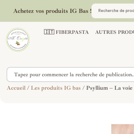
Achetez vos produits IG Bas !
🇮🇹 FIBERPASTA
AUTRES PROD
Accueil
/
Les produits IG bas
/ Psyllium – La voie n