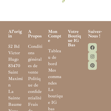
Al'orig
A
Mon
Votre
Suivez-
In
Propos
Compt
Boutiq
Nous !
E
Ue IG
Bas
52 Bd
Conditi
Tablea
Victor
ons
u de
Hugo
général
bord
83470
es de
Mes
Saint
vente
comma
Maximi
Politiq
ndes
n
ue de
La
La
confide
boutiqu
Sainte
ntialité
e IG
Baume
Frais
bas
Nous
de