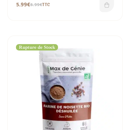
déshuilée – IG bas
5.99
€
6.99
€
TTC
Rupture de Stock