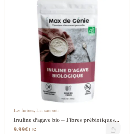
Les farines
,
Les sucrants
Inuline d’agave bio – Fibres prébiotiques
naturelles
9.99
€
TTC