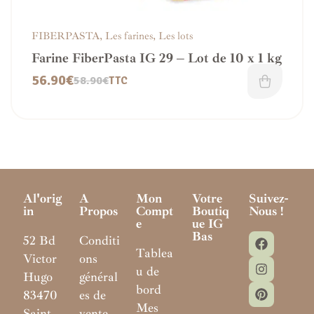
FIBERPASTA
,
Les farines
,
Les lots
Farine FiberPasta IG 29 – Lot de 10 x 1 kg
56.90
€
58.90
€
TTC
Al'orig
A
Mon
Votre
Suivez-
In
Propos
Compt
Boutiq
Nous !
E
Ue IG
Bas
52 Bd
Conditi
Tablea
Victor
ons
u de
Hugo
général
bord
83470
es de
Mes
Saint
vente