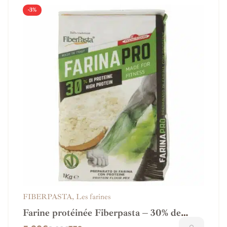
-3%
FIBERPASTA
,
Les farines
Farine protéinée Fiberpasta – 30% de
protéines / IG 37