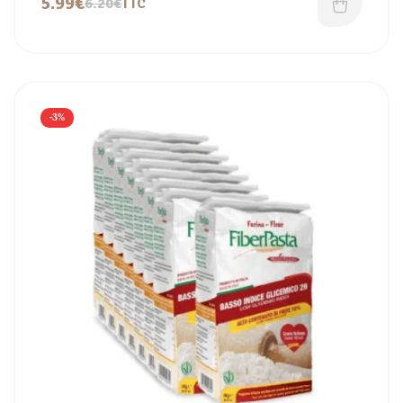
5.99
€
6.20
€
TTC
-3%