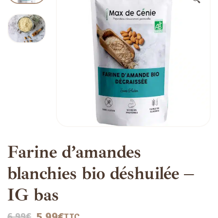
🔍
Farine d’amandes
blanchies bio déshuilée –
IG bas
5.99
€
6.99
€
TTC