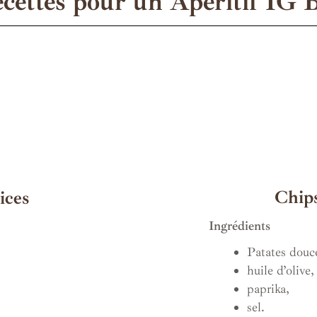
cettes pour un Apéritif IG 
Chips
ices
Ingrédients
Patates douc
huile d’olive,
paprika,
sel.