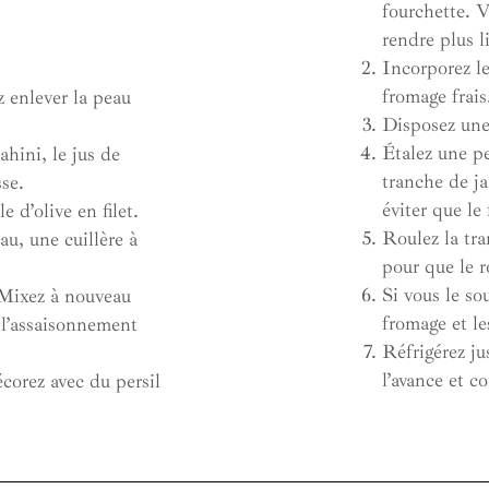
fourchette. V
rendre plus li
Incorporez le
fromage frai
z enlever la peau
Disposez une
Étalez une pe
hini, le jus de
tranche de j
sse.
éviter que le
 d’olive en filet.
Roulez la tr
au, une cuillère à
pour que le r
Si vous le so
. Mixez à nouveau
fromage et le
z l’assaisonnement
Réfrigérez ju
l’avance et c
corez avec du persil