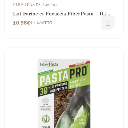
FIBERPASTA
,
Les lots
Lot Farine et Focaccia FiberPasta – IG
bas
10.98
€
11.48
€
TTC