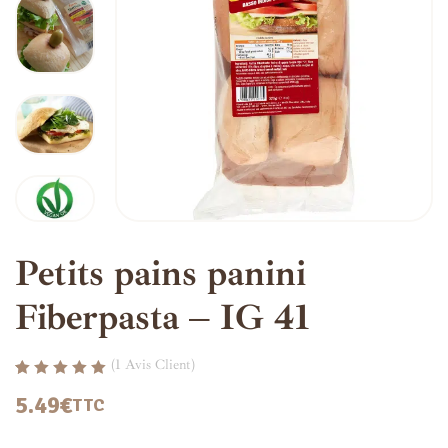
Petits pains panini
Fiberpasta – IG 41
(
1
Avis Client)
Noté
1
5.00
sur
5.49
€
TTC
5 basé sur
notation client