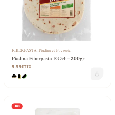
FIBERPASTA
,
Piadina et Focaccia
Piadina Fiberpasta IG 34 – 300gr
5.39
€
TTC
-18%