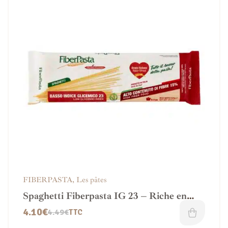
FIBERPASTA
,
Les pâtes
Spaghetti Fiberpasta IG 23 – Riche en
fibres
4.10
€
4.49
€
TTC