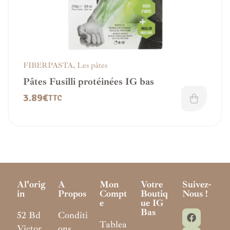
FIBERPASTA
,
Les pâtes
Pâtes Fusilli protéinées IG bas
3.89
€
TTC
Al'orig
A
Mon
Votre
Suivez-
In
Propos
Compt
Boutiq
Nous !
E
Ue IG
Bas
52 Bd
Conditi
Tablea
Victor
ons