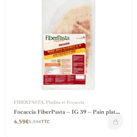
FIBERPASTA
,
Piadina et Focaccia
Focaccia FiberPasta – IG 39 – Pain plat
sain et gourmand
4.59
€
5.59
€
TTC