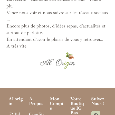
plu?
Venez nous voir et nous suivre sur les réseaux sociaux
…
Encore plus de photos, d’idées repas, d’actualités et
surtout de parlotte.
En attendant d’avoir le plaisir de vous y retrouver…
A très vite!
Al'orig
A
Mon
Votre
Suivez-
In
Propos
Compt
Boutiq
Nous !
E
Ue IG
Bas
52 Bd
Conditi