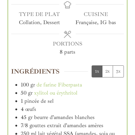
TYPE DE PLAT
CUISINE
Collation, Dessert
Française, IG bas
PORTIONS
8
parts
INGRÉDIENTS
1x
2x
3x
100
gr
de farine Fiberpasta
50
gr
xylitol ou érythritol
1
pincée
de sel
4
œufs
45
gr
beurre d’amandes blanches
7/8
gouttes
extrait d’amandes amères
250
ml
lait végétal SSA (amandes, soja ou