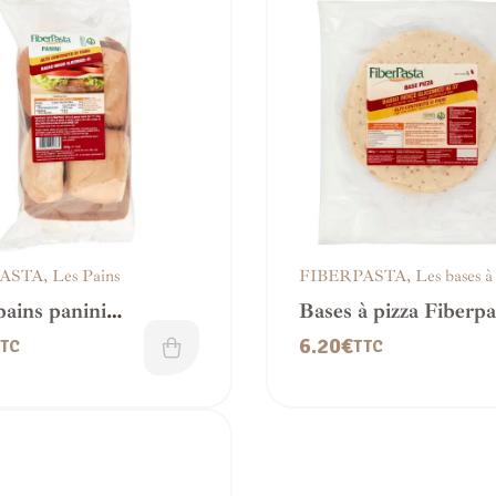
PASTA
,
Les Pains
FIBERPASTA
,
Les bases à
pains panini
Bases à pizza Fiberp
asta – IG 41
37 – Faible IG & veg
6.20
€
TC
TTC