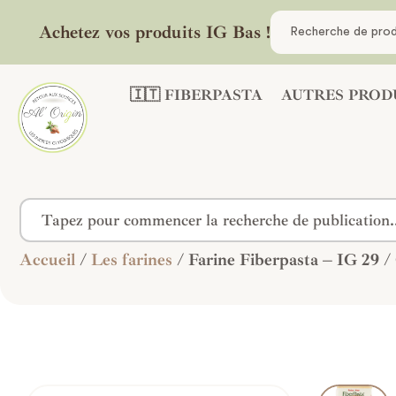
Achetez vos produits IG Bas !
🇮🇹 FIBERPASTA
AUTRES PROD
Accueil
/
Les farines
/ Farine Fiberpasta – IG 29 /