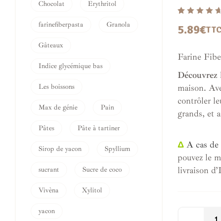
Chocolat
Erythritol
Noté
8
4.75
farinefiberpasta
Granola
5.89
€
TT
sur 5 basé
sur
Gâteaux
notations
Farine Fibe
client
Indice glycémique bas
Découvrez 
Les boissons
maison. Ave
contrôler le
Max de génie
Pain
grands, et a
Pâtes
Pâte à tartiner
Δ
A cas de 
Sirop de yacon
Spyllium
pouvez le me
livraison d’
sucrant
Sucre de coco
Vivèna
Xylitol
yacon