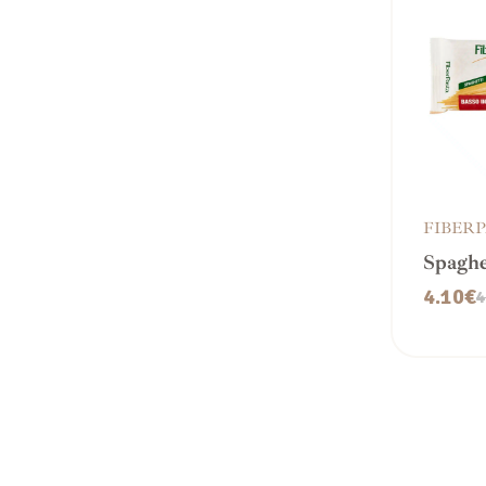
FIBER
Spaghe
– Rich
4.10
€
4