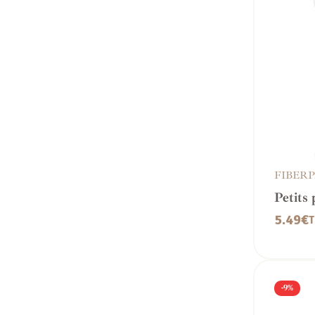
FIBER
Petits 
Fiberp
5.49
€
T
-9%