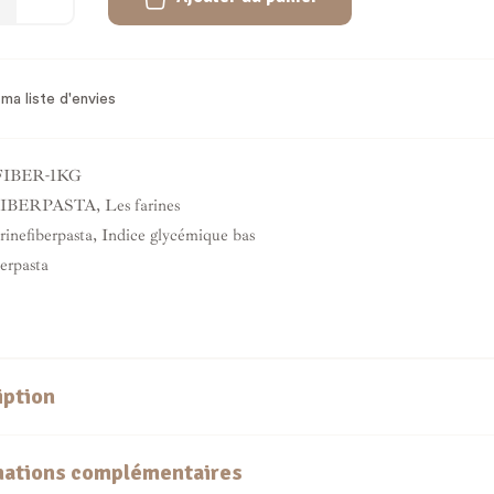
ma liste d'envies
FIBER-1KG
IBERPASTA
,
Les farines
rinefiberpasta
,
Indice glycémique bas
erpasta
iption
mations complémentaires