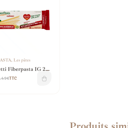
PASTA
,
Les pâtes
tti Fiberpasta IG 23
e en fibres
.49
€
TTC
Produits simi