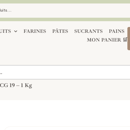
UITS
FARINES
PÂTES
SUCRANTS
PAINS
MON PANIER 🛒
 CG 19 – 1 Kg