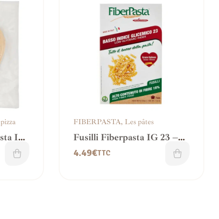
 pizza
FIBERPASTA
,
Les pâtes
asta IG
Fusilli Fiberpasta IG 23 –
an
Riche en Fibres
4.49
€
TTC