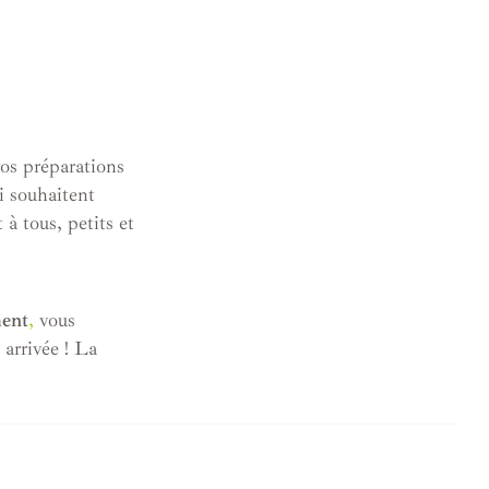
vos préparations
i souhaitent
à tous, petits et
ment
,
vous
 arrivée ! La