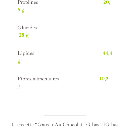
Protéines
20,
6 g
Glucides
28 g
Lipides
44,4
g
Fibres alimentaires
10,3
g
La recette “Gâteau Au Chocolat IG bas” IG bas