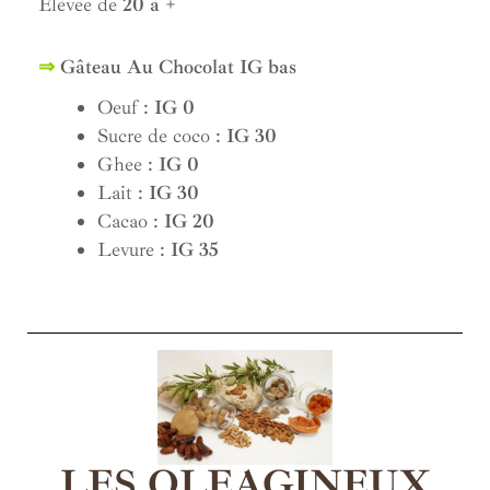
Elevée de
20 à +
⇒
Gâteau Au Chocolat IG bas
Oeuf :
IG 0
Sucre de coco :
IG 30
Ghee :
IG 0
Lait :
IG 30
Cacao :
IG 20
Levure :
IG 35
LES OLEAGINEUX