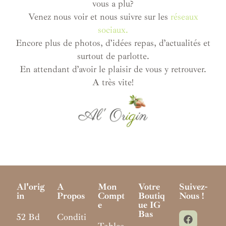
vous a plu?
Venez nous voir et nous suivre sur les
réseaux
sociaux.
Encore plus de photos, d’idées repas, d’actualités et
surtout de parlotte.
En attendant d’avoir le plaisir de vous y retrouver.
A très vite!
Al'orig
A
Mon
Votre
Suivez-
In
Propos
Compt
Boutiq
Nous !
E
Ue IG
Bas
52 Bd
Conditi
Tablea