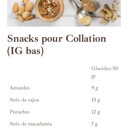
Snacks pour Collation
(IG bas)
Glucides/50
gr
Amandes
9 g
Noix de cajou
13 g
Pistaches
12 g
Noix de macadamia
7 g