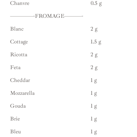
Chanvre
0.5 g
————-FROMAGE———-
Blanc
2 g
Cottage
1.5 g
Ricotta
2 g
Feta
2 g
Cheddar
1 g
Mozzarella
1 g
Gouda
1 g
Brie
1 g
Bleu
1 g