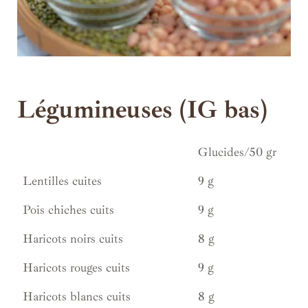
Légumineuses (IG bas)
Glucides/50 gr
Lentilles cuites
9 g
Pois chiches cuits
9 g
Haricots noirs cuits
8 g
Haricots rouges cuits
9 g
Haricots blancs cuits
8 g