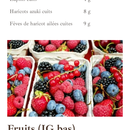
Haricots azuki cuits
8 g
Fèves de haricot ailées cuites
9 g
Fruits (IG bas)