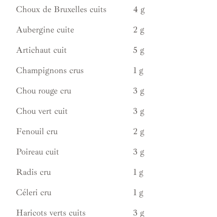
Choux de Bruxelles cuits
4 g
Aubergine cuite
2 g
Artichaut cuit
5 g
Champignons crus
1 g
Chou rouge cru
3 g
Chou vert cuit
3 g
Fenouil cru
2 g
Poireau cuit
3 g
Radis cru
1 g
Céleri cru
1 g
Haricots verts cuits
3 g