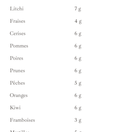
Litchi
7 g
Fraises
4 g
Cerises
6 g
Pommes
6 g
Poires
6 g
Prunes
6 g
Pêches
5 g
Oranges
6 g
Kiwi
6 g
Framboises
3 g