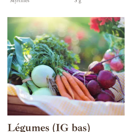
Myrtilles
5 g
Légumes (IG bas)