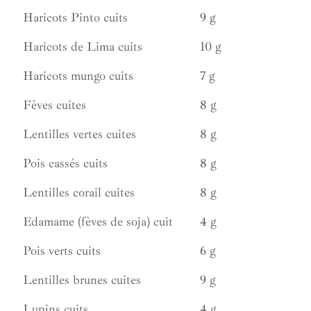
Haricots Pinto cuits
9 g
Haricots de Lima cuits
10 g
Haricots mungo cuits
7 g
Fèves cuites
8 g
Lentilles vertes cuites
8 g
Pois cassés cuits
8 g
Lentilles corail cuites
8 g
Edamame (fèves de soja) cuit
4 g
Pois verts cuits
6 g
Lentilles brunes cuites
9 g
Lupins cuits
4 g