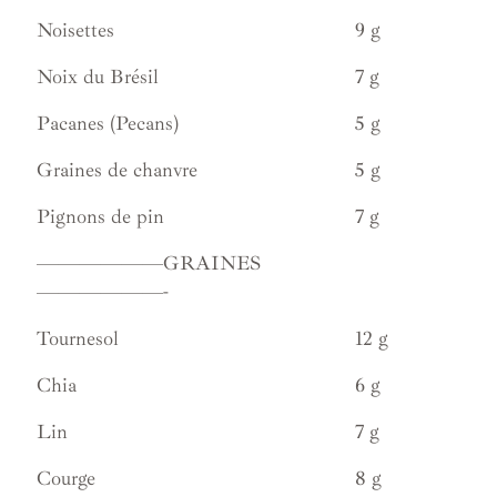
Noisettes
9 g
Noix du Brésil
7 g
Pacanes (Pecans)
5 g
Graines de chanvre
5 g
Pignons de pin
7 g
——————GRAINES
——————-
Tournesol
12 g
Chia
6 g
Lin
7 g
Courge
8 g