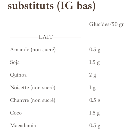
substituts (IG bas)
Glucides/50 gr
—————LAIT—————
Amande (non sucré)
0.5 g
Soja
1.5 g
Quinoa
2 g
Noisette (non sucré)
1 g
Chanvre (non sucré)
0.5 g
Coco
1.5 g
Macadamia
0.5 g