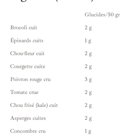
Glucides/50 gr
Brocoli cuit
2 g
Épinards cuits
1 g
Chou-fleur cuit
2 g
Courgette cuite
2 g
Poivron rouge cru
3 g
Tomate crue
2 g
Chou frisé (kale) cuit
2 g
Asperges cuites
2 g
Concombre cru
1 g