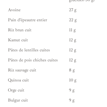
Avoine
27 g
Pain d’épeautre entier
22 g
Riz brun cuit
11 g
Kamut cuit
12 g
Pâtes de lentilles cuites
12 g
Pâtes de pois chiches cuites
12 g
Riz sauvage cuit
8 g
Quinoa cuit
10 g
Orge cuit
9 g
Bulgur cuit
9 g