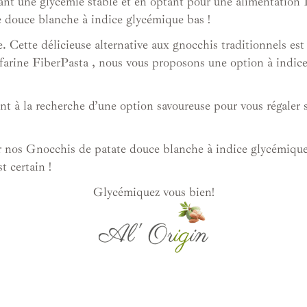
nant une glycémie stable et en optant pour une alimentation 
te douce blanche à indice glycémique bas !
e. Cette délicieuse alternative aux gnocchis traditionnels es
de farine FiberPasta , nous vous proposons une option à indi
t à la recherche d’une option savoureuse pour vous régaler s
er nos Gnocchis de patate douce blanche à indice glycémique 
t certain !
Glycémiquez vous bien!