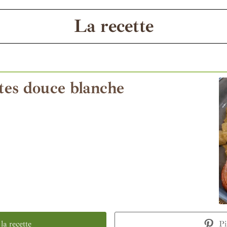
La recette
tes douce blanche
a recette
Pi