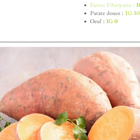
Farine Fiberpasta :
I
Patate douce :
IG 50
Oeuf :
IG 0