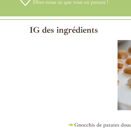
Dites-nous ce que vous en pensez !
IG des ingrédients
⇒
Gnocchis de patates douc