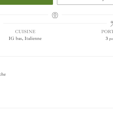
CUISINE
POR
IG bas, Italienne
3
po
che