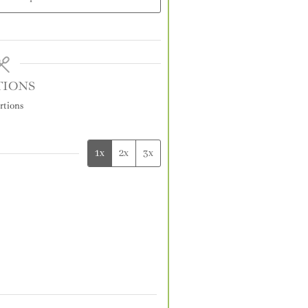
TIONS
rtions
1x
2x
3x