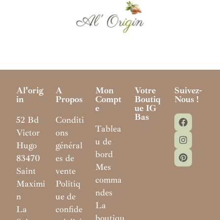
Al'orig
A
Mon
Votre
Suivez-
In
Propos
Compt
Boutiq
Nous !
E
Ue IG
Bas
52 Bd
Conditi
Tablea
Victor
ons
u de
Hugo
général
bord
83470
es de
Mes
Saint
vente
comma
Maximi
Politiq
ndes
n
ue de
La
La
confide
boutiqu