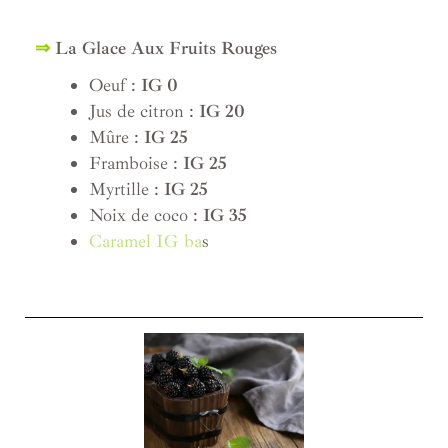
⇒
La Glace Aux Fruits Rouges
Oeuf :
IG 0
Jus de citron :
IG 20
Mûre :
IG 25
Framboise :
IG 25
Myrtille :
IG 25
Noix de coco :
IG 35
Caramel IG ba
s