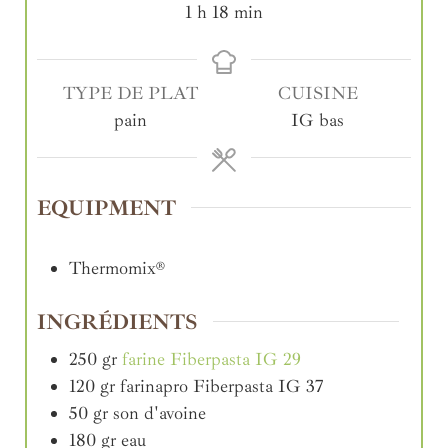
1
h
18
min
TYPE DE PLAT
CUISINE
pain
IG bas
EQUIPMENT
Thermomix®
INGRÉDIENTS
250
gr
farine Fiberpasta IG 29
120
gr
farinapro Fiberpasta IG 37
50
gr
son d'avoine
180
gr
eau