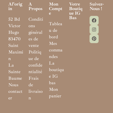
Al'orig
A
Mon
Votre
Suivez-
In
Propos
Compt
Boutiq
Nous !
E
Ue IG
Bas
52 Bd
Conditi
Tablea
Victor
ons
u de
Hugo
général
bord
83470
es de
Mes
Saint
vente
comma
Maximi
Politiq
ndes
n
ue de
La
La
confide
boutiqu
Sainte
ntialité
e IG
Baume
Frais
bas
Nous
de
Mon
contact
livraiso
panier
er
n