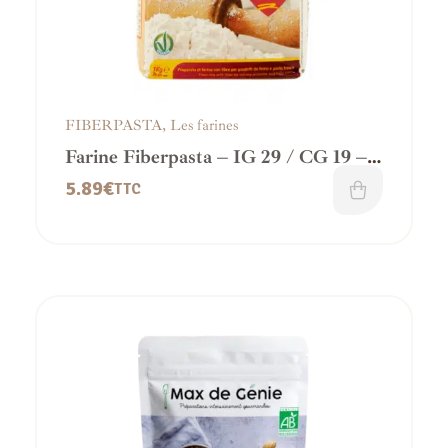
FIBERPASTA
,
Les farines
Farine Fiberpasta – IG 29 / CG 19 – 1
Kg
5.89
€
TTC