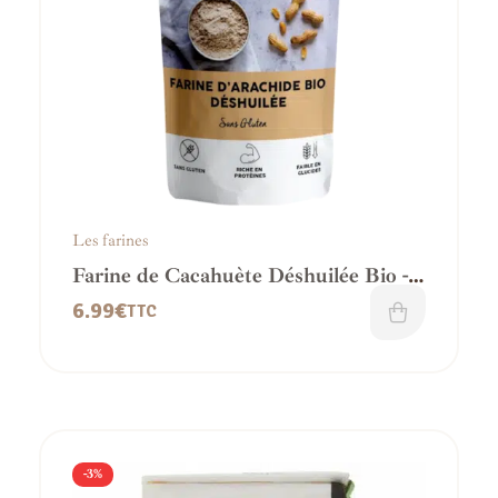
Les farines
Farine de Cacahuète Déshuilée Bio -
IG bas
6.99
€
TTC
-3%