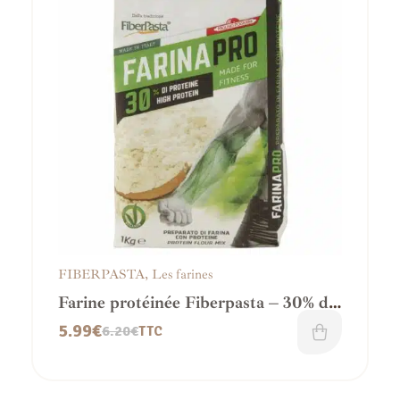
FIBERPASTA
,
Les farines
Farine protéinée Fiberpasta – 30% de
protéines / IG 37
5.99
€
6.20
€
TTC