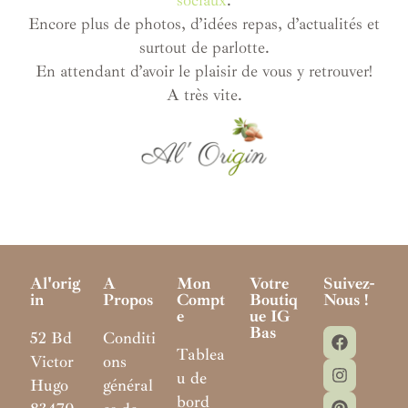
Encore plus de photos, d’idées repas, d’actualités et
surtout de parlotte.
En attendant d’avoir le plaisir de vous y retrouver!
A très vite.
Al'orig
A
Mon
Votre
Suivez-
In
Propos
Compt
Boutiq
Nous !
E
Ue IG
Bas
52 Bd
Conditi
Tablea
Victor
ons
u de
Hugo
général
bord