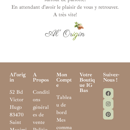
En attendant d’avoir le plaisir de vous y retrouver.
A très vite!
Al'orig
A
Mon
Votre
Suivez-
In
Propos
Compt
Boutiq
Nous !
E
Ue IG
Bas
52 Bd
Conditi
Tablea
Victor
ons
u de
Hugo
général
bord
83470
es de
Mes
Saint
vente
comma
Maximi
Politiq