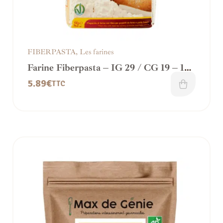
FIBERPASTA
,
Les farines
Farine Fiberpasta – IG 29 / CG 19 – 1
Kg
5.89
€
TTC