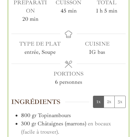
PRÉPARATI
CUISSON
TOTAL
ON
45
min
1
h
5
min
20
min
TYPE DE PLAT
CUISINE
entrée, Soupe
IG bas
PORTIONS
6
personnes
INGRÉDIENTS
1x
2x
3x
800
gr
Topinambours
300
gr
Châtaignes (marrons)
en bocaux
(facile à trouver).