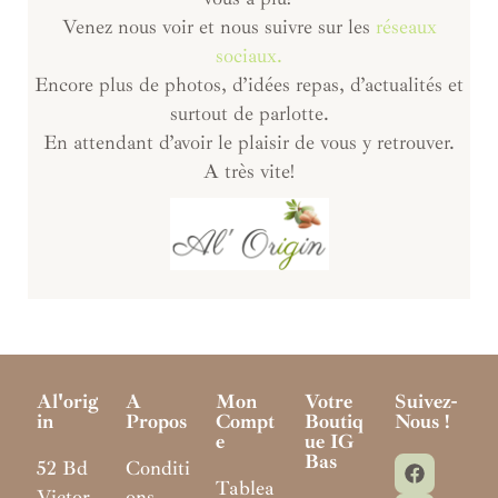
Venez nous voir et nous suivre sur les
réseaux
sociaux.
Encore plus de photos, d’idées repas, d’actualités et
surtout de parlotte.
En attendant d’avoir le plaisir de vous y retrouver.
A très vite!
Al'orig
A
Mon
Votre
Suivez-
In
Propos
Compt
Boutiq
Nous !
E
Ue IG
Bas
52 Bd
Conditi
Tablea
Victor
ons