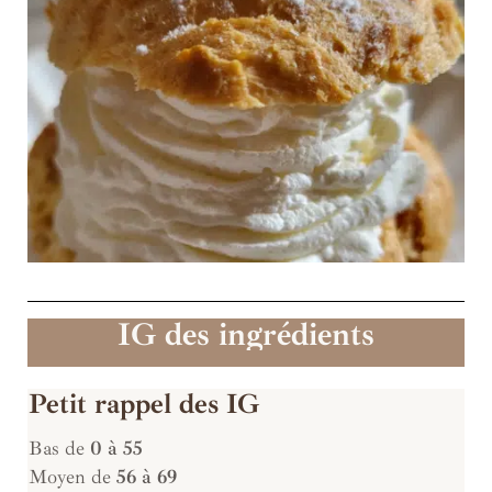
IG des ingrédients
Petit rappel des IG
Bas de
0 à 55
Moyen de
56 à 69