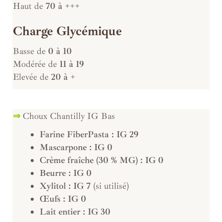
Haut de
70 à +++
Charge Glycémique
Basse de
0 à 10
Modérée de
11 à 19
Elevée de
20 à +
⇒
Choux Chantilly IG Bas
Farine FiberPasta : IG 29
Mascarpone : IG 0
Crème fraîche (30 % MG) : IG 0
Beurre : IG 0
Xylitol : IG 7
(si utilisé)
Œufs : IG 0
Lait entier : IG 30