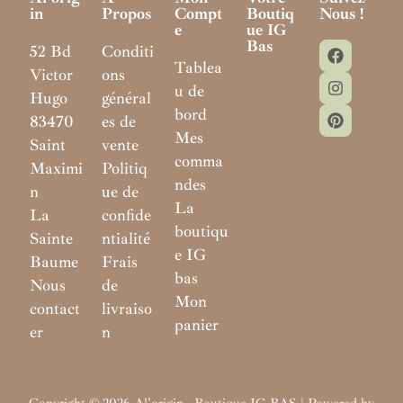
In
Propos
Compt
Boutiq
Nous !
E
Ue IG
Bas
52 Bd
Conditi
Tablea
Victor
ons
u de
Hugo
général
bord
83470
es de
Mes
Saint
vente
comma
Maximi
Politiq
ndes
n
ue de
La
La
confide
boutiqu
Sainte
ntialité
e IG
Baume
Frais
bas
Nous
de
Mon
contact
livraiso
panier
er
n