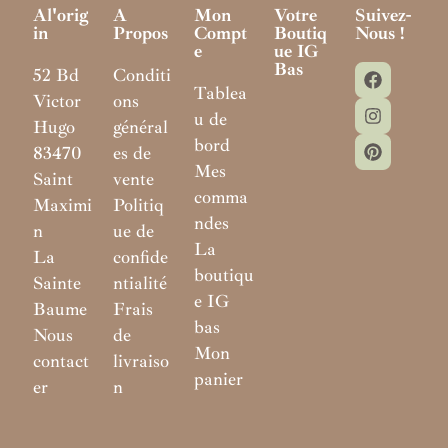
Al'orig
A
Mon
Votre
Suivez-
In
Propos
Compt
Boutiq
Nous !
E
Ue IG
Bas
52 Bd
Conditi
Tablea
Victor
ons
u de
Hugo
général
bord
83470
es de
Mes
Saint
vente
comma
Maximi
Politiq
ndes
n
ue de
La
La
confide
boutiqu
Sainte
ntialité
e IG
Baume
Frais
bas
Nous
de
Mon
contact
livraiso
panier
er
n