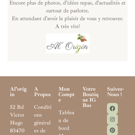
Encore plus de photos, d’idées repas, d’actualités et
surtout de parlotte.
En attendant d’avoir le plaisir de vous y retrouver.
A très vite!
Al'orig
A
Mon
Votre
Suivez-
In
Propos
Compt
Boutiq
Nous !
E
Ue IG
Bas
52 Bd
Conditi
Tablea
Victor
ons
u de
Hugo
général
bord
83470
es de