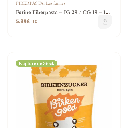
FIBERPASTA
,
Les farines
Farine Fiberpasta – IG 29 / CG 19 – 1
Kg
5.89
€
TTC
Rupture de Stock