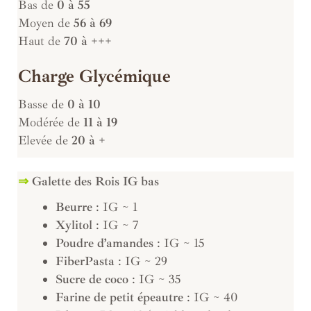
Bas de
0 à 55
Moyen de
56 à 69
Haut de
70 à +++
Charge Glycémique
Basse de
0 à 10
Modérée de
11 à 19
Elevée de
20 à +
⇒
Galette des Rois IG bas
Beurre
: IG ~ 1
Xylitol
: IG ~ 7
Poudre d’amandes
: IG ~ 15
FiberPasta
: IG ~ 29
Sucre de coco
: IG ~ 35
Farine de petit épeautre
: IG ~ 40