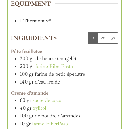
EQUIPMENT
1 Thermomix®
INGRÉDIENTS
1x
2x
3x
Pâte feuilletée
300
gr
de beurre (congelé)
200
gr
farine FiberPasta
100
gr
farine de petit épeautre
140
gr
d’eau froide
Crème d’amande
60
gr
sucre de coco
40
gr
xylitol
100
gr
de poudre d’amandes
10
gr
farine FiberPasta