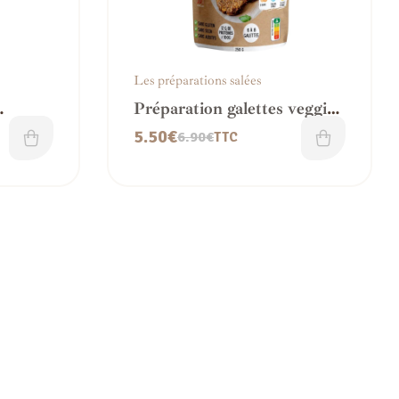
Les préparations salées
Préparation galettes veggie
saveur Mexicaine
5.50
€
6.90
€
TTC