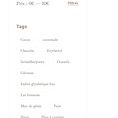
Prix :
0€
—
10€
Filtrer
Tags
Cacao
cassonade
Chocolat
Erythritol
farinefiberpasta
Granola
Gâteaux
Indice glycémique bas
Les boissons
Max de génie
Pain
Pâtes
Pâte à tartiner