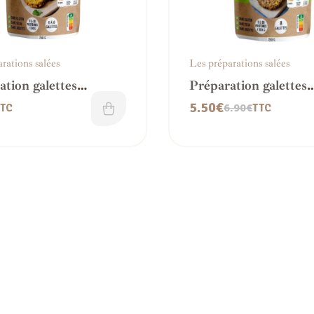
rations salées
Les préparations salées
ation galettes
Préparation galettes
es à l’indienne bio
végétales à l’italienne
5.50
€
6.90
€
TC
TTC