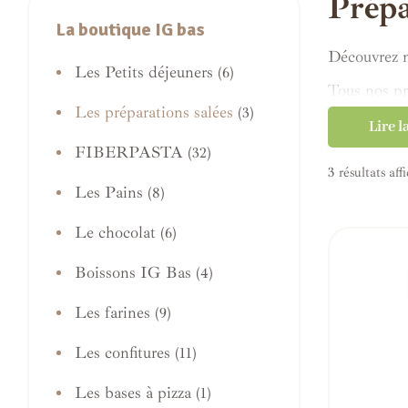
Prépa
La boutique IG bas
Découvrez n
Les Petits déjeuners
(6)
Tous nos pr
Les préparations salées
(3)
personnes s
Lire l
Avec ou san
FIBERPASTA
(32)
de bien man
3 résultats aff
Les Pains
(8)
Nos recettes
Le chocolat
(6)
Chez Al’Ori
sur le goût 
Boissons IG Bas
(4)
Les farines
(9)
Les confitures
(11)
Les bases à pizza
(1)