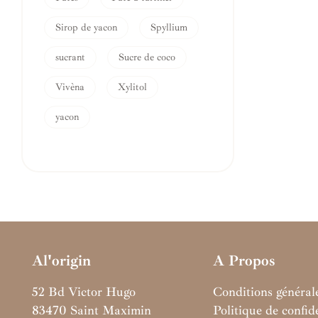
Sirop de yacon
Spyllium
sucrant
Sucre de coco
Vivèna
Xylitol
yacon
Al'origin
A Propos
52 Bd Victor Hugo
Conditions général
83470 Saint Maximin
Politique de confide