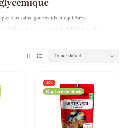
e glycémique
epas plus sains, gourmands et équilibrés.
ndice glycémique et conviennent parfaitement aux
s à une alimentation IG bas tout en conservant le plaisir
 sans faire grimper la glycémie.
ne alimentation à faible indice glycémique sans compromis
-20%
Rupture de Stock