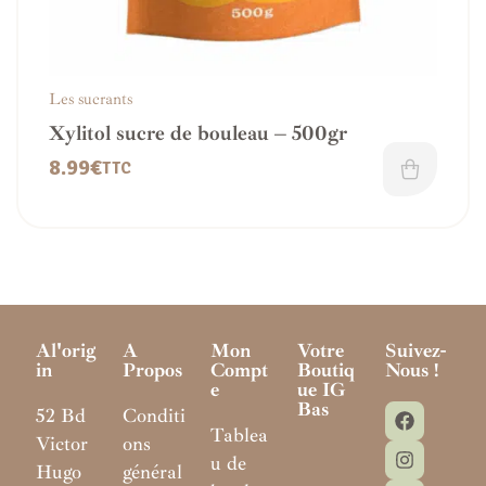
Les sucrants
Xylitol sucre de bouleau – 500gr
8.99
€
TTC
Al'orig
A
Mon
Votre
Suivez-
In
Propos
Compt
Boutiq
Nous !
E
Ue IG
Bas
52 Bd
Conditi
Tablea
Victor
ons
u de
Hugo
général