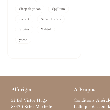
Sirop de yacon
Spyllium
sucrant
Sucre de coco
Vivèna
Xylitol
yacon
Al'origin
A Propos
52 Bd Victor Hugo
Conditions général
83470 Saint Maximin
Politique de confide