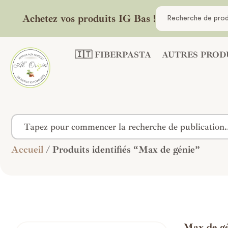
Achetez vos produits IG Bas !
🇮🇹 FIBERPASTA
AUTRES PROD
Accueil
/ Produits identifiés “Max de génie”
Max de gé