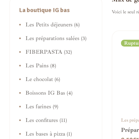
La boutique IG bas
Voici le seul r
Les Petits déjeuners
(6)
Les préparations salées
(3)
Ruptur
FIBERPASTA
(32)
Les Pains
(8)
Le chocolat
(6)
Boissons IG Bas
(4)
Les farines
(9)
Les confitures
Les prépa
(11)
Prépar
Les bases à pizza
(1)
choco/