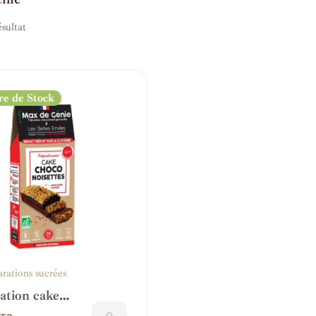
ésultat
e de Stock
rations sucrées
ation cake
noisettes