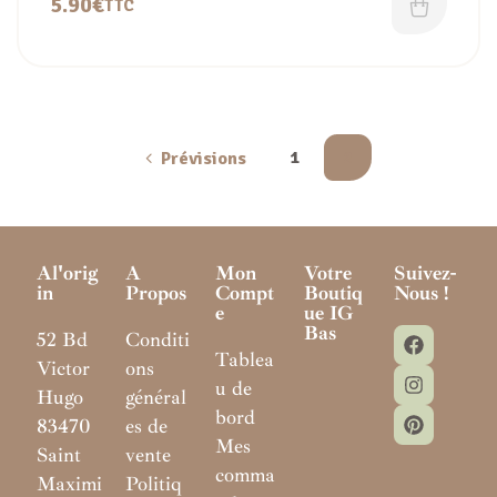
5.90
€
TTC
1
2
Prévisions
Al'orig
A
Mon
Votre
Suivez-
In
Propos
Compt
Boutiq
Nous !
E
Ue IG
Bas
52 Bd
Conditi
Tablea
Victor
ons
u de
Hugo
général
bord
83470
es de
Mes
Saint
vente
comma
Maximi
Politiq