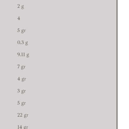
2 g
4
5 gr
0.3 g
9.11 g
7 gr
4 gr
3 gr
5 gr
22 gr
14 gr