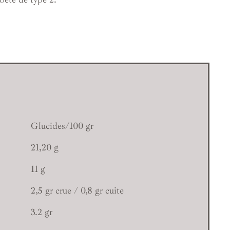
Glucides/100 gr
21,20 g
11 g
2,5 gr crue / 0,8 gr cuite
3.2 gr