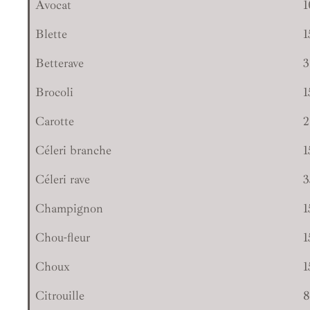
Avocat
1
Blette
1
Betterave
3
Brocoli
1
Carotte
2
Céleri branche
1
Céleri rave
3
Champignon
1
Chou-fleur
1
Choux
1
Citrouille
8