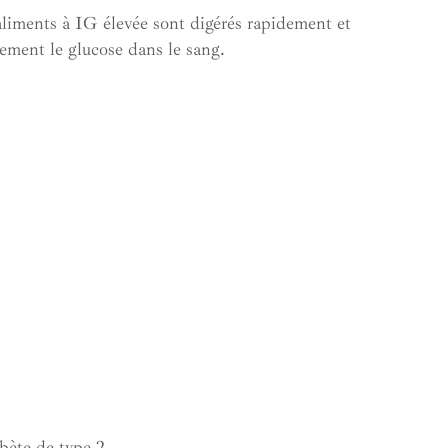
 aliments à IG élevée sont digérés rapidement et
ement le glucose dans le sang.
bète de type 2.