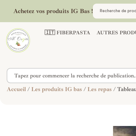
Achetez vos produits IG Bas !
🇮🇹 FIBERPASTA
AUTRES PROD
Accueil
/
Les produits IG bas
/
Les repas
/ Tablea