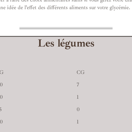
ne idée de l’effet des différents aliments sur votre glycémie.
Les légumes
IG
CG
0
7
0
1
5
0
0
1