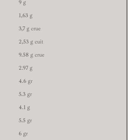
9 g
1,63 g
3,7 g crue
2,53 g cuit
9.58 g crue
2.97 g
4.6 gr
5.3 gr
4.1 g
5.5 gr
6 gr