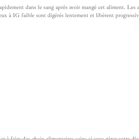
é rapidement dans le sang après avoir mangé cet aliment. Les
ux à IG faible sont digérés lentement et libèrent progressiv
 à faire des choix alimentaires sains si vous gérez votre dia