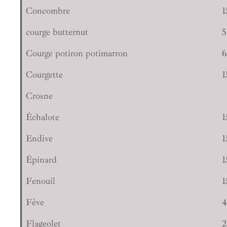
Concombre
1
courge butternut
5
Courge potiron potimarron
6
Courgette
1
Crosne
Échalote
1
Endive
1
Épinard
1
Fenouil
1
Fève
4
Flageolet
2