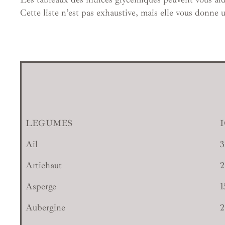
Cette liste n’est pas exhaustive, mais elle vous donne u
LEGUMES
Ail
3
Artichaut
2
Asperge
1
Aubergine
2