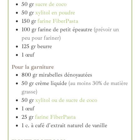
50
gr
sucre de coco
50
gr
xylitol en poudre
150
gr
farine FiberPasta
100
gr
farine de petit épeautre
(prévoir un
peu pour fariner)
125
gr
beurre
1
œuf
Pour la garniture
800
gr
mirabelles dénoyautées
50
gr
crème liquide
(au moins 30% de matière
grasse)
50
gr
xylitol ou de sucre de coco
1
œuf
25
gr
farine FiberPasta
1
c. à café
d'extrait naturel de vanille