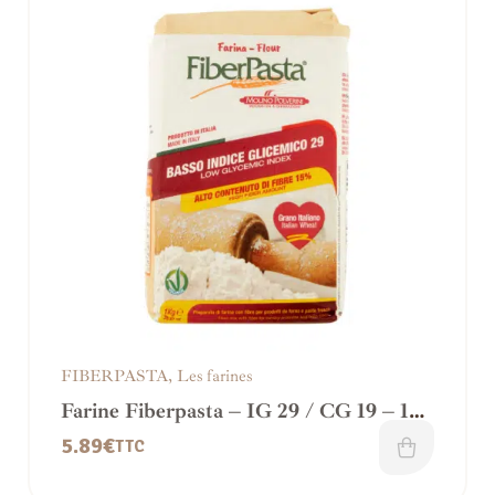
FIBERPASTA
,
Les farines
Farine Fiberpasta – IG 29 / CG 19 – 1
Kg
5.89
€
TTC