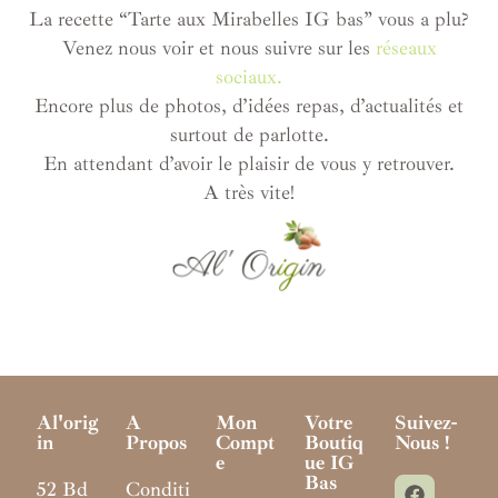
La recette “Tarte aux Mirabelles IG bas” vous a plu?
Venez nous voir et nous suivre sur les
réseaux
sociaux.
Encore plus de photos, d’idées repas, d’actualités et
surtout de parlotte.
En attendant d’avoir le plaisir de vous y retrouver.
A très vite!
Al'orig
A
Mon
Votre
Suivez-
In
Propos
Compt
Boutiq
Nous !
E
Ue IG
Bas
52 Bd
Conditi