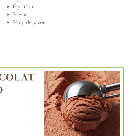
Érythritol
Stévia
Sirop de yacon
COLAT
O