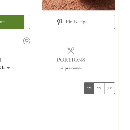
tte
Pin Recipe
T
PORTIONS
Glace
4
personnes
1x
2x
3x