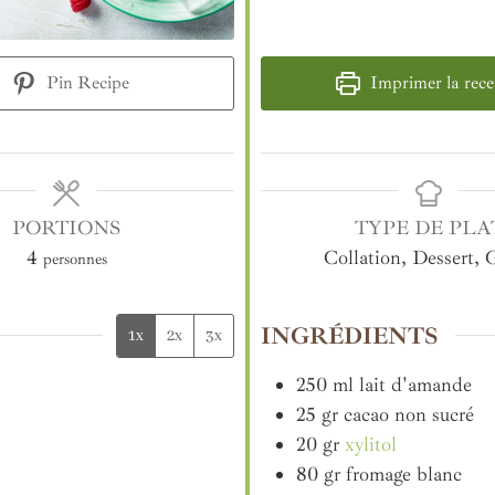
Pin Recipe
Imprimer la rece
PORTIONS
TYPE DE PLA
4
Collation, Dessert, 
personnes
INGRÉDIENTS
1x
2x
3x
250
ml
lait d'amande
25
gr
cacao non sucré
20
gr
xylitol
80
gr
fromage blanc