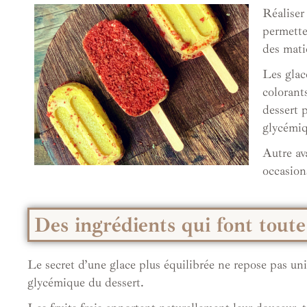
Réaliser
permette
des matiè
Les glac
colorant
dessert 
glycémiq
Autre ava
occasion
Des ingrédients qui font toute
Le secret d’une glace plus équilibrée ne repose pas uni
glycémique du dessert.