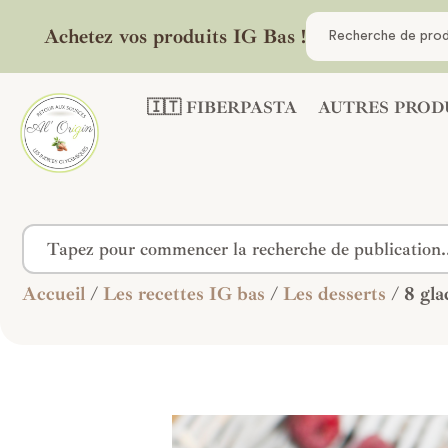
Achetez vos produits IG Bas !
🇮🇹 FIBERPASTA
AUTRES PROD
Accueil
/
Les recettes IG bas
/
Les desserts
/ 8 gla