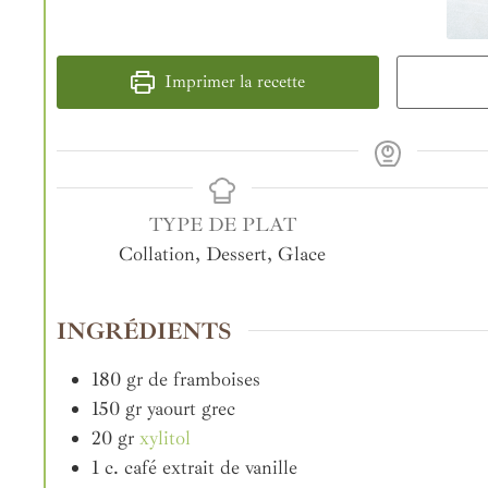
Imprimer la recette
TYPE DE PLAT
Collation, Dessert, Glace
INGRÉDIENTS
180
gr
de framboises
150
gr
yaourt grec
20
gr
xylitol
1
c. café
extrait de vanille