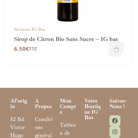
Boissons IG Bas
Sirop de Citron Bio Sans Sucre – IG bas
6.50
€
TTC
Al'orig
A
Mon
Votre
Suivez-
In
Propos
Compt
Boutiq
Nous !
E
Ue IG
Bas
52 Bd
Conditi
Tablea
Victor
ons
u de
Hugo
général