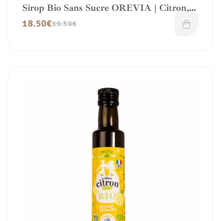
Sirop Bio Sans Sucre OREVIA | Citron,
Menthe, Grenadine
18.50
€
19.50
€