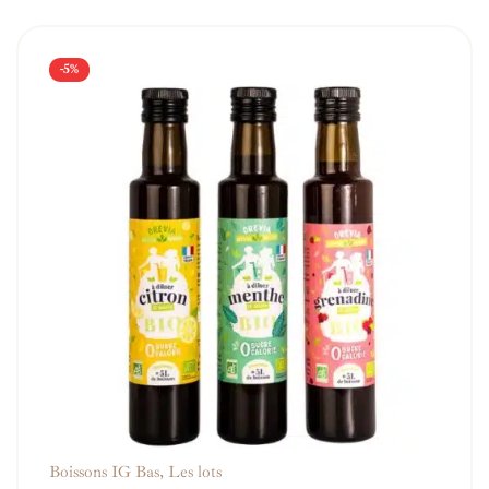
-5%
Boissons IG Bas
,
Les lots