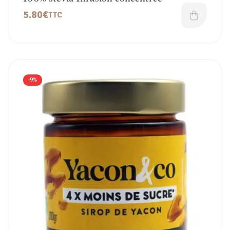
5.80
€
TTC
-9%