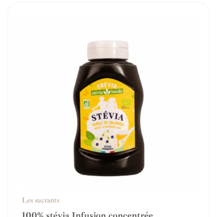
Les sucrants
100% stévia Infusion concentrée