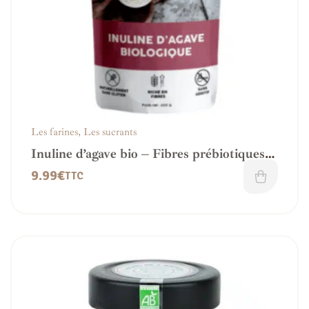
Les farines
,
Les sucrants
Inuline d’agave bio – Fibres prébiotiques
naturelles
9.99
€
TTC