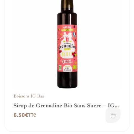
Boissons IG Bas
Sirop de Grenadine Bio Sans Sucre – IG
bas
6.50
€
TTC