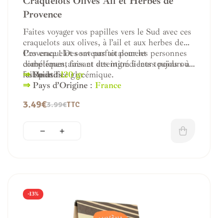
Craquelots Olives Ail et Herbes de
Provence
Faites voyager vos papilles vers le Sud avec ces
craquelots aux olives, à l’ail et aux herbes de
Provence ! Des saveurs totalement
Ces craquelot sont parfait pour les personnes
complémentaires et des ingrédients toujours à
diabétiques, faisant attention à leurs poids ou
faible indice glycémique.
les sportifs.
⇒
Poids :
120 gr
⇒
Pays d’Origine
:
France
3.49
€
3.99
€
TTC
-13%