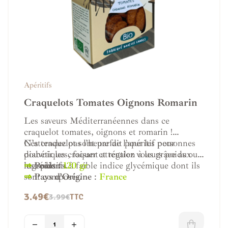
Apéritifs
Craquelots Tomates Oignons Romarin
Les saveurs Méditerranéennes dans ce
craquelot tomates, oignons et romarin !
N’attendez pas l’heure de l’apéritif pour
Ces craquelot sont parfait pour les personnes
pouvoir les croquer et régalez vous grâce aux
diabétiques, faisant attention à leurs poids ou
ingrédients à faible indice glycémique dont ils
les sportifs.
⇒
Poids :
120 gr
sont composés.
⇒
Pays d’Origine
:
France
3.49
€
3.99
€
TTC