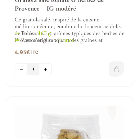
Provence – IG modéré
Ce granola salé, inspiré de la cuisine
méditerranéenne, combine la douceur acidulée
de la tomate, les arômes typiques des herbes de
⇒
Poids :
160 g
Provence et le croquant des graines et
⇒
Pays d’origine :
France
oléagineux. Une alternative originale aux
4.95
€
TTC
biscuits apéro et un topping parfait pour
booster les salades.