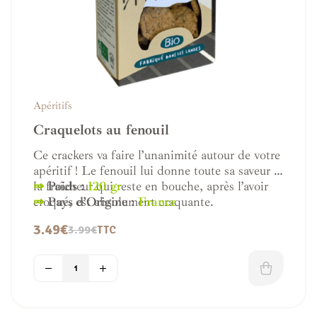
Apéritifs
Craquelots au fenouil
Ce crackers va faire l’unanimité autour de votre
apéritif ! Le fenouil lui donne toute sa saveur et
la fraîcheur qui reste en bouche, après l’avoir
⇒
Poids :
120 gr
croqué, est absolument craquante.
⇒
Pays d’Origine
:
France
Ces craquelots croustillants, faits avec des
3.49
€
3.99
€
TTC
ingrédients à faible indice glycémique, vont
faire sourire votre glycémie !