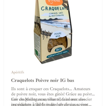
Apéritifs
Craquelots Poivre noir IG bas
Ils sont à croquer ces Craquelots… Amateurs
de poivre noir, vous êtes gâtés! Grâce au poivre
noir de Madagascar, vous allez adorer associer
Ces craquelots croustillants, faits avec des
ces crackers à du fromage lors de vos apéros
ingrédients à faible indice glycémique, vont