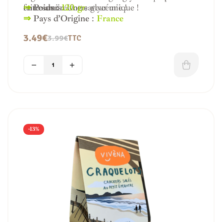
entre amis. Une saveur unique !
faire sourire votre glycémie !
⇒
Poids :
120 gr
⇒
Pays d’Origine
:
France
3.49
€
3.99
€
TTC
-13%