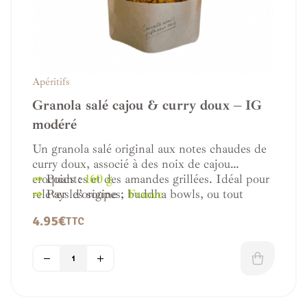
diabétiques.
Ces apéritifs savoureux représentent une alternative
plus saine aux options traditionnelles souvent riches en
sucres raffinés.
Apéritifs
Profitez d’une variété de saveurs gourmandes pour
Granola salé cajou & curry doux – IG
satisfaire tous les palais tout en prenant soin de votre
modéré
santé.
Un granola salé original aux notes chaudes de
Régalez-vous lors de vos apéritifs et rassemblements
curry doux, associé à des noix de cajou
avec ces alternatives à faible indice glycémique et
croquantes et des amandes grillées. Idéal pour
⇒
Poids :
160 g
savourez chaque instant sans culpabilité.
relever les soupes, buddha bowls, ou tout
⇒
Pays d’origine :
France
simplement en encas savoureux et sain.
4.95
€
TTC