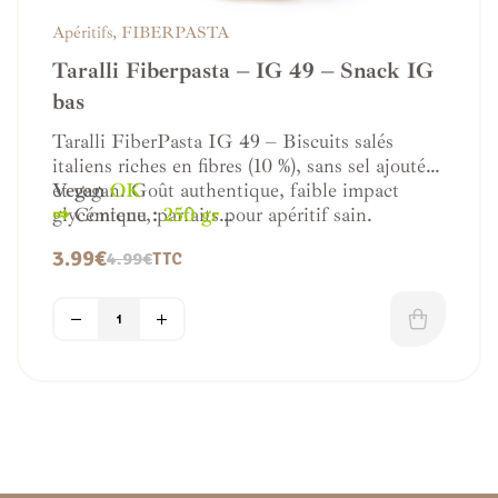
Apéritifs
,
FIBERPASTA
Taralli Fiberpasta – IG 49 – Snack IG
bas
Taralli FiberPasta IG 49 – Biscuits salés
italiens riches en fibres (10 %), sans sel ajouté
et vegan. Goût authentique, faible impact
Vegan
OK
glycémique, parfaits pour apéritif sain.
⇒
Contenu
:
250 gr
⇒
Pays d’Origine :
Italie
3.99
€
4.99
€
TTC