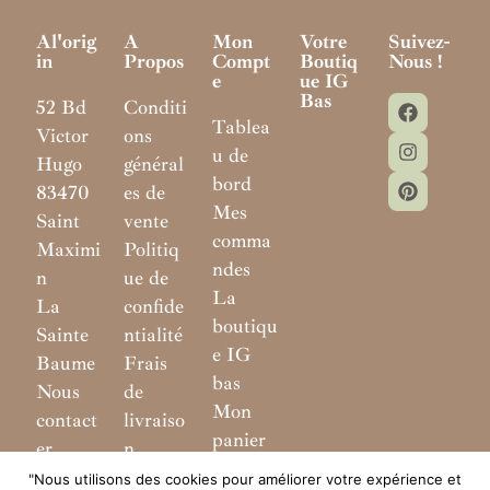
Al'orig
A
Mon
Votre
Suivez-
In
Propos
Compt
Boutiq
Nous !
E
Ue IG
Bas
52 Bd
Conditi
Tablea
Victor
ons
u de
Hugo
général
bord
83470
es de
Mes
Saint
vente
comma
Maximi
Politiq
ndes
n
ue de
La
La
confide
boutiqu
Sainte
ntialité
e IG
Baume
Frais
bas
Nous
de
Mon
contact
livraiso
panier
er
n
"Nous utilisons des cookies pour améliorer votre expérience et