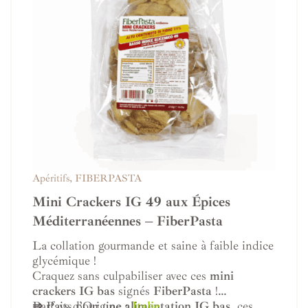
Apéritifs
,
FIBERPASTA
Mini Crackers IG 49 aux Épices
Méditerranéennes – FiberPasta
La collation gourmande et saine à faible indice
glycémique !
Craquez sans culpabiliser avec ces
mini
crackers IG bas
signés
FiberPasta
!
Parfaits pour une
⇒
Pays d’Origine :
alimentation IG bas
Italie
, ces