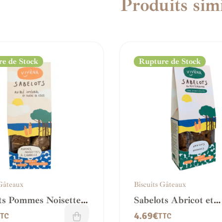
Produits simi
e de Stock
Rupture de Stock
 Gâteaux
Biscuits Gâteaux
ts Pommes Noisettes
Sabelots Abricot et
le
amandes
4.69
€
TC
TTC