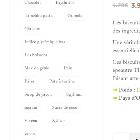
Chocolat
Erythritol
3.
4.79
€
farinefiberpasta
Granola
Les biscuit
Gâteaux
des ingrédie
Une véritab
Indice glycémique bas
essentielle 
Les boissons
Ces biscuits
Max de génie
Pain
épeautre T1
faisant atte
Pâtes
Pâte à tartiner
⇒
Poids :
1
Sirop de yacon
Spyllium
⇒
Pays d’O
sucrant
Sucre de coco
Vivèna
Xylitol
yacon