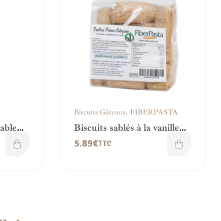
Biscuits Gâteaux
,
FIBERPASTA
able
Biscuits sablés à la vanille
IG bas – FiberPasta
5.89
€
TTC