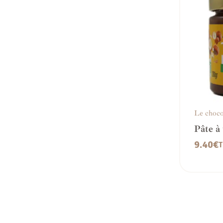
Le choco
Pâte à 
noisett
9.40
€
T