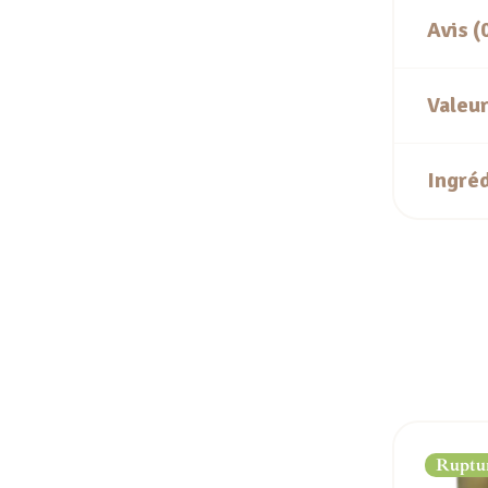
Avis (
Valeur
Ingré
Ruptur