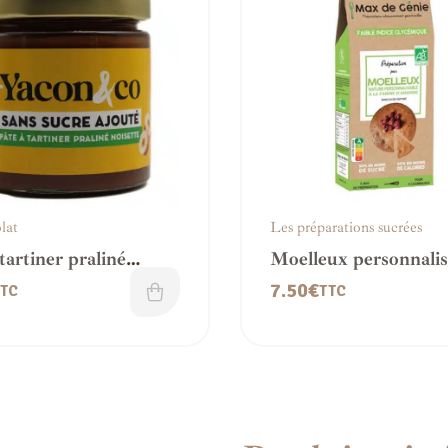
lat
Les préparations sucrées
tartiner praliné
Moelleux personnalis
es
nature
7.50
€
TC
TTC