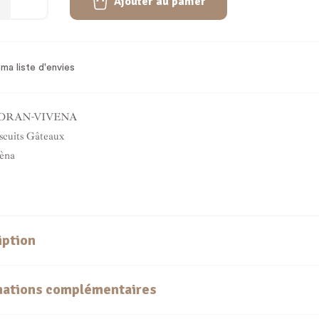
Ajouter au panier
ma liste d'envies
ORAN-VIVENA
scuits Gâteaux
èna
iption
mations complémentaires