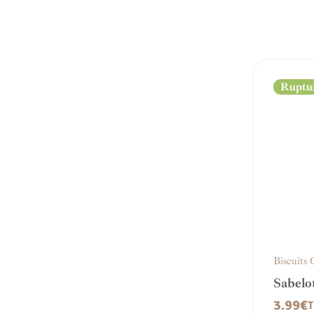
Ruptur
Biscuits
Sabelo
Cannel
3.99
€
T