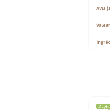
Avis (
Valeur
Ingré
Ruptur