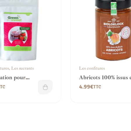
tures
,
Les sucrants
Les confitures
ation pour
Abricots 100% issus 
ures/sauces
fruits
4.99
€
TC
TTC