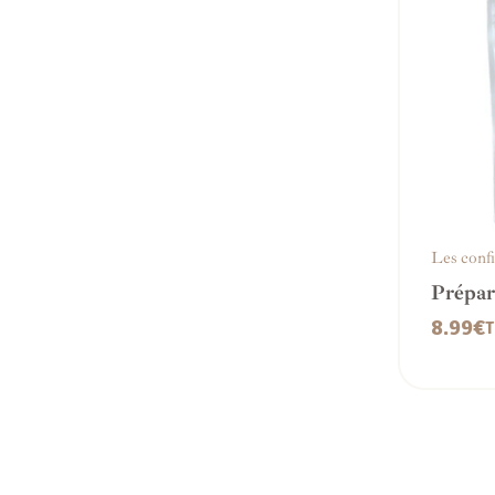
Les confi
Prépar
confit
8.99
€
T