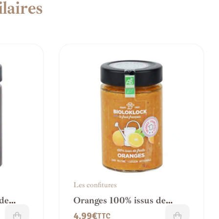
laires
Les confitures
 de
Oranges 100% issus de
fruits
4.99
€
TTC