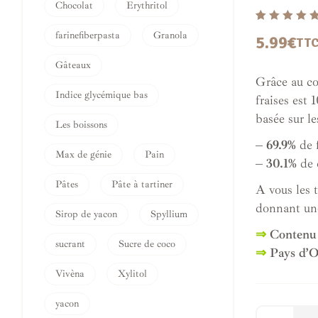
Chocolat
Erythritol
Noté
1
5.00
sur
farinefiberpasta
Granola
5.99
€
TT
5 basé sur
notation client
Gâteaux
Grâce au co
Indice glycémique bas
fraises est 
basée sur l
Les boissons
– 69.9%
de f
Max de génie
Pain
– 30.1%
de 
Pâtes
Pâte à tartiner
A vous les t
donnant une
Sirop de yacon
Spyllium
⇒
Contenu
sucrant
Sucre de coco
⇒
Pays d’O
Vivèna
Xylitol
yacon