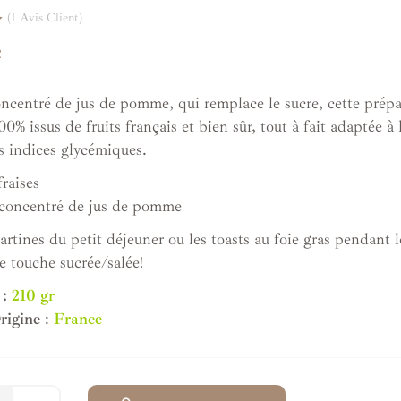
(
1
Avis Client)
C
ncentré de jus de pomme, qui remplace le sucre, cette prépa
100% issus de fruits français et bien sûr, tout à fait adaptée à
es indices glycémiques.
raises
concentré de jus de pomme
artines du petit déjeuner ou les toasts au foie gras pendant le
 touche sucrée/salée!
 :
210 gr
rigine
:
France