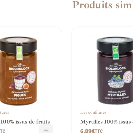
Produits simi
tures
Les confitures
 100% issus de fruits
Myrtilles 100% issus
fruits
6.89
€
TC
TTC