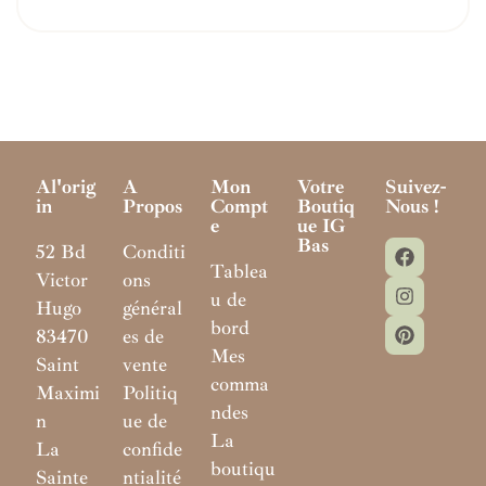
Al'orig
A
Mon
Votre
Suivez-
In
Propos
Compt
Boutiq
Nous !
E
Ue IG
Bas
52 Bd
Conditi
Tablea
Victor
ons
u de
Hugo
général
bord
83470
es de
Mes
Saint
vente
comma
Maximi
Politiq
ndes
n
ue de
La
La
confide
boutiqu
Sainte
ntialité