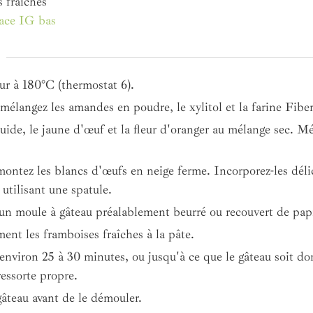
 fraîches
lace IG bas
ur à 180°C (thermostat 6).
élangez les amandes en poudre, le xylitol et la farine Fibe
uide, le jaune d'œuf et la fleur d'oranger au mélange sec. M
montez les blancs d'œufs en neige ferme. Incorporez-les déli
 utilisant une spatule.
 un moule à gâteau préalablement beurré ou recouvert de papi
ent les framboises fraîches à la pâte.
nviron 25 à 30 minutes, ou jusqu'à ce que le gâteau soit do
ressorte propre.
 gâteau avant de le démouler.