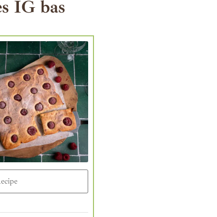
es IG bas
ecipe