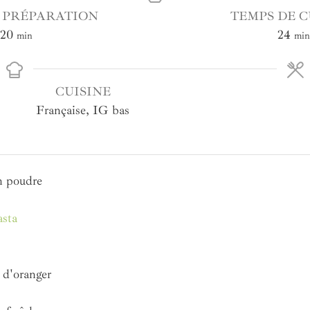
 PRÉPARATION
TEMPS DE C
20
24
min
min
CUISINE
Française, IG bas
n poudre
asta
r d'oranger