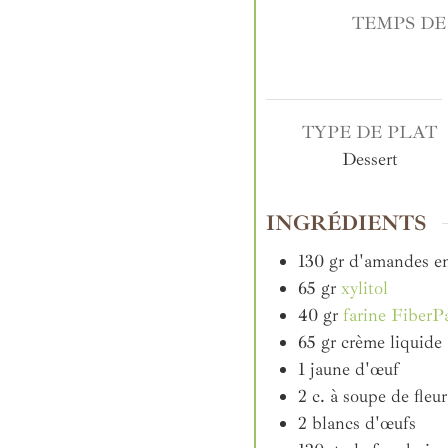
TEMPS DE
TYPE DE PLAT
Dessert
INGRÉDIENTS
130
gr
d'amandes e
65
gr
xylitol
40
gr
farine FiberP
65
gr
crème liquide
1
jaune d'œuf
2
c. à soupe
de fleu
2
blancs d'œufs