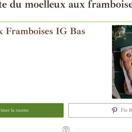
te du moelleux aux frambois
x Framboises IG Bas
mer la recette
Pin R