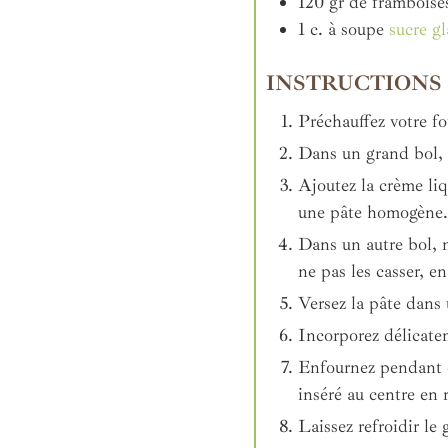
120
gr
de framboises
1
c. à soupe
sucre g
INSTRUCTIONS
Préchauffez votre fo
Dans un grand bol, m
Ajoutez la crème liq
une pâte homogène.
Dans un autre bol, 
ne pas les casser, en
Versez la pâte dans
Incorporez délicatem
Enfournez pendant e
inséré au centre en 
Laissez refroidir le