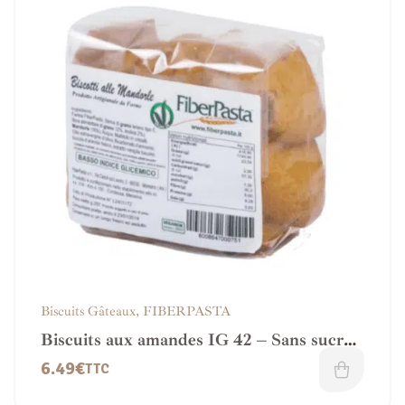
Biscuits Gâteaux
,
FIBERPASTA
Biscuits aux amandes IG 42 – Sans sucre
ajouté et Vegan
6.49
€
TTC