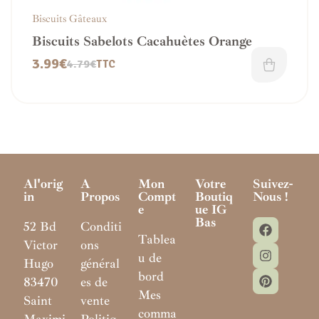
Biscuits Gâteaux
Biscuits Sabelots Cacahuètes Orange
3.99
€
4.79
€
TTC
Al'orig
A
Mon
Votre
Suivez-
In
Propos
Compt
Boutiq
Nous !
E
Ue IG
Bas
52 Bd
Conditi
Tablea
Victor
ons
u de
Hugo
général
bord
83470
es de
Mes
Saint
vente
comma