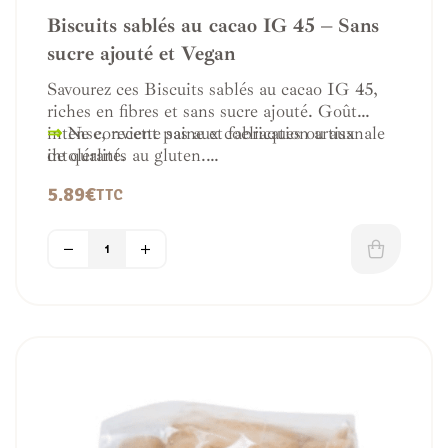
Biscuits sablés au cacao IG 45 – Sans
sucre ajouté et Vegan
Savourez ces Biscuits sablés au cacao IG 45,
riches en fibres et sans sucre ajouté. Goût
intense, recette saine et fabrication artisanale
⇒
Ne convient pas aux coeliaques ou aux
de qualité.
intolérants au gluten.
Fabrication artisanale de qualité.
⇒
Fabriqué en
Italie
5.89
€
TTC
⇒
Poids du paquet
: 250 gr