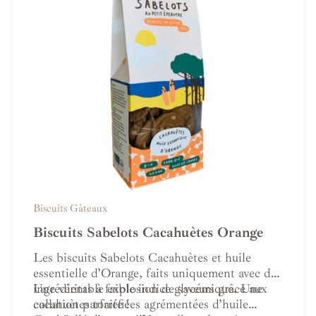
Biscuits Gâteaux
Biscuits Sabelots Cacahuètes Orange
Les biscuits Sabelots Cacahuètes et huile
essentielle d’Orange, faits uniquement avec des
ingrédients à faible indice glycémique. Une
Une véritable explosion de saveurs grâce aux
collation parfaite !
cacahuètes torréfiées agrémentées d’huile