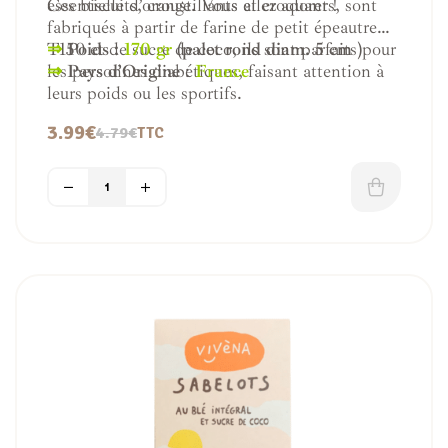
essentielle d’orange. Vous allez adorer !
Ces biscuits, croustillants et croquants, sont
fabriqués à partir de farine de petit épeautre
T150 et de sucre de coco, ils sont parfaits pour
⇒
Poids :
170 gr
(palet rond diam. 5 cm )
les personnes diabétiques, faisant attention à
⇒
Pays d’Origine
:
France
leurs poids ou les sportifs.
3.99
€
4.79
€
TTC