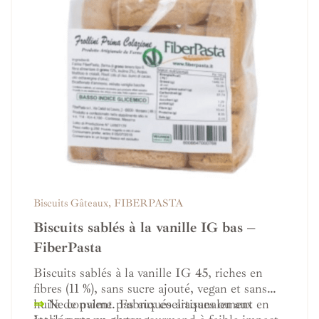
Biscuits Gâteaux
,
FIBERPASTA
Biscuits sablés à la vanille IG bas –
FiberPasta
Biscuits sablés à la vanille IG 45, riches en
fibres (11 %), sans sucre ajouté, vegan et sans
huile de palme. Fabriqués artisanalement en
⇒
Ne convient pas aux coeliaques ou aux