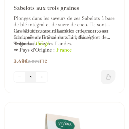
Sabelots aux trois graines
Plongez dans les saveurs de ces Sabelots à base
de blé intégral et de sucre de coco. Ils sont
sans édulcorants, ni additifs et la recette est
Ces biscuits, croustillants et croquants, sont
composée de 3 Graines : Lin, Sésame et
fabriqués en France dans la belle région de
Tournesol.
Seignosse dans les Landes.
⇒ Poids :
155 gr
⇒ Pays d’Origine
:
France
3.49
€
3.99
€
TTC