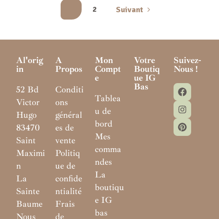
1
2
Suivant
Al'orig
A
Mon
Votre
Suivez-
In
Propos
Compt
Boutiq
Nous !
E
Ue IG
Bas
52 Bd
Conditi
Tablea
Victor
ons
u de
Hugo
général
bord
83470
es de
Mes
Saint
vente
comma
Maximi
Politiq
ndes
n
ue de
La
La
confide
boutiqu
Sainte
ntialité
e IG
Baume
Frais
bas
Nous
de