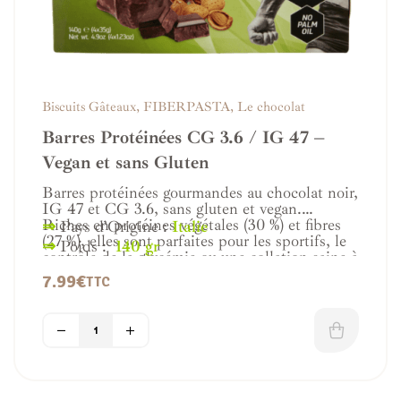
votre équilibre glycémique.
Succombez occasionnellement à ces douceurs pour
satisfaire vos envies sucrées tout en gardant une
alimentation plus saine et équilibrée.
Biscuits Gâteaux
,
FIBERPASTA
,
Le chocolat
Retrouvez le plaisir de savourer des biscuits et gâteaux
Barres Protéinées CG 3.6 / IG 47 –
gourmands à faible indice glycémique sans renoncer au
Vegan et sans Gluten
goût.
Barres protéinées gourmandes au chocolat noir,
IG 47 et CG 3.6, sans gluten et vegan.
Riches en protéines végétales (30 %) et fibres
⇒
Pays d’Origine :
Italie
(27 %), elles sont parfaites pour les sportifs, le
⇒
Poids :
140 gr
contrôle de la glycémie ou une collation saine à
tout moment.
7.99
€
TTC