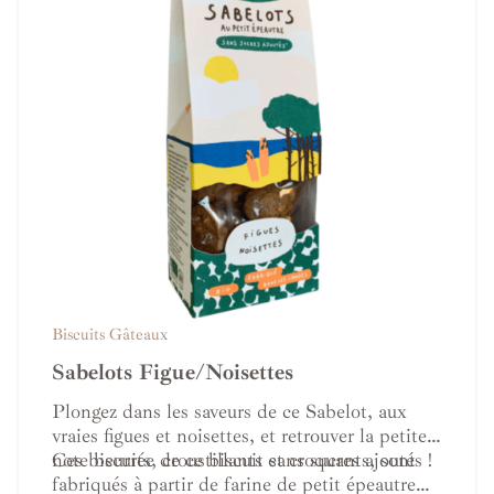
Biscuits Gâteaux
Sabelots Figue/Noisettes
Plongez dans les saveurs de ce Sabelot, aux
vraies figues et noisettes, et retrouver la petite
note beurrée de ce biscuit sans sucres ajoutés !
Ces biscuits, croustillants et croquants, sont
fabriqués à partir de farine de petit épeautre