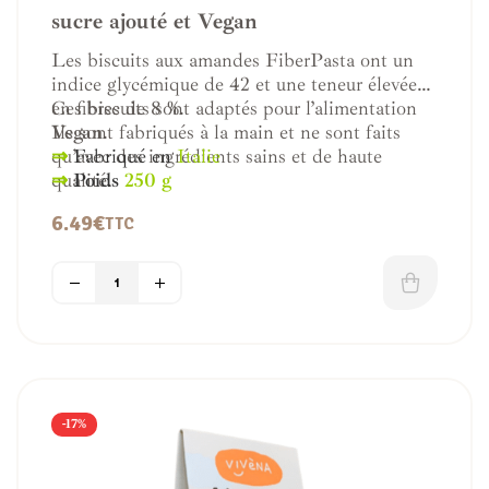
sucre ajouté et Vegan
Les biscuits aux amandes FiberPasta ont un
indice glycémique de 42 et une teneur élevée
en fibres de 8 %.
Ces biscuits sont adaptés pour l’alimentation
Ils sont fabriqués à la main et ne sont faits
Vegan
.
qu’avec des ingrédients sains et de haute
⇒
Fabriqué en
Italie
qualité.
⇒
Poids
250 g
SANS
huile de palme, de lait, d’œufs, de
6.49
€
TTC
sucre.
-17%