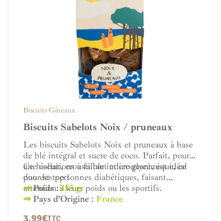
Biscuits Gâteaux
Biscuits Sabelots Noix / pruneaux
Les biscuits Sabelots Noix et pruneaux à base
de blé intégral et sucre de coco. Parfait, pour
une collations à faible indice glycémique, ce
Ce biscuit, croustillant et croquant, est idéal
duo est top !
pour les personnes diabétiques, faisant
attention à leurs poids ou les sportifs.
⇒
Poids :
155 gr
⇒
Pays d’Origine
:
France
3.99
€
TTC