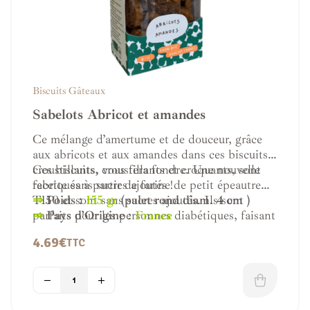
Biscuits Gâteaux
Sabelots Abricot et amandes
Ce mélange d’amertume et de douceur, grâce
aux abricots et aux amandes dans ces biscuits
croustillants, vous fera fondre. Une nouvelle
Ces biscuits, croustillants et croquants, sont
recette sans sucres ajoutés !
fabriqués à partir de farine de petit épeautre
T150 et sont sans sucres ajoutés. Ils sont
⇒
Poids :
155 gr
(palet rond diam. 4 cm )
parfaits pour les personnes diabétiques, faisant
⇒
Pays d’Origine
:
France
attention à leurs poids ou les sportifs.
4.69
€
TTC