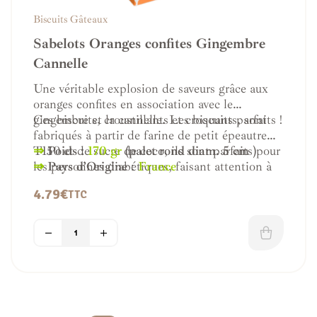
Biscuits Gâteaux
Sabelots Oranges confites Gingembre
Cannelle
Une véritable explosion de saveurs grâce aux
oranges confites en association avec le
gingembre et la cannelle. Les biscuits parfaits !
Ces biscuits, croustillants et croquants, sont
fabriqués à partir de farine de petit épeautre
T150 et de sucre de coco, ils sont parfaits pour
⇒
Poids :
170 gr
(palet rond diam. 5 cm )
les personnes diabétiques, faisant attention à
⇒
Pays d’Origine
:
France
leurs poids ou les sportifs.
4.79
€
TTC