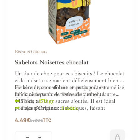
Biscuits Gâteaux
Sabelots Noisettes chocolat
Un duo de choc pour ces biscuits ! Le chocolat
et la noisette se marient délicieusement bien et
le sucre de coco donne ce petit goût caramélisé
Ce biscuit, croustillant et croquant, est
qu’on aime tant. A tester absolument !
fabriqué à partir de farine de petit épeautre
T150 et, est sans sucres ajoutés. Il est idéal
⇒
Poids :
170 gr
pour les personnes diabétiques, faisant
⇒
Pays d’Origine
:
France
attention à leurs poids ou les sportifs.
4.49
€
5.20
€
TTC