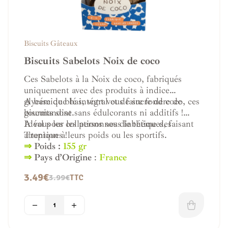
Biscuits Gâteaux
Biscuits Sabelots Noix de coco
Ces Sabelots à la Noix de coco, fabriqués
uniquement avec des produits à indice
glycémique bas, vont vous faire fondre de
A base de blé intégral et de sucre de coco, ces
gourmandise.
biscuits sont sans édulcorants ni additifs !
Idéal pour les personnes diabétiques, faisant
A vous les collations sous le thème des
attention à leurs poids ou les sportifs.
Tropiques !
⇒
Poids :
155 gr
⇒
Pays d’Origine
:
France
3.49
€
3.99
€
TTC