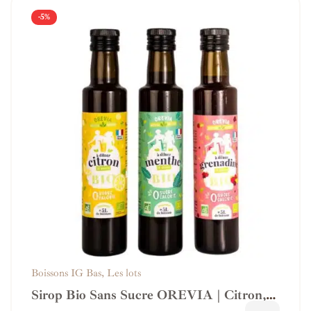
-5%
Boissons IG Bas
,
Les lots
Sirop Bio Sans Sucre OREVIA | Citron,
Menthe, Grenadine