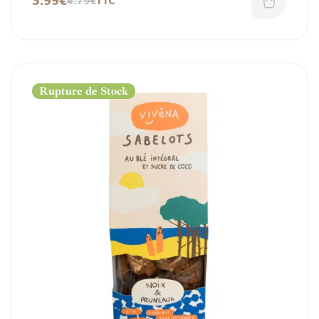
3.99
€
4.79
€
TTC
Rupture de Stock