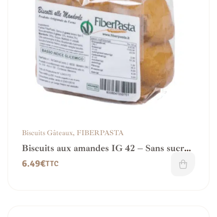
Biscuits Gâteaux
,
FIBERPASTA
Biscuits aux amandes IG 42 – Sans sucre
ajouté et Vegan
6.49
€
TTC