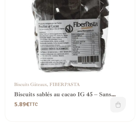
Biscuits Gâteaux
,
FIBERPASTA
Biscuits sablés au cacao IG 45 – Sans
sucre ajouté et Vegan
5.89
€
TTC