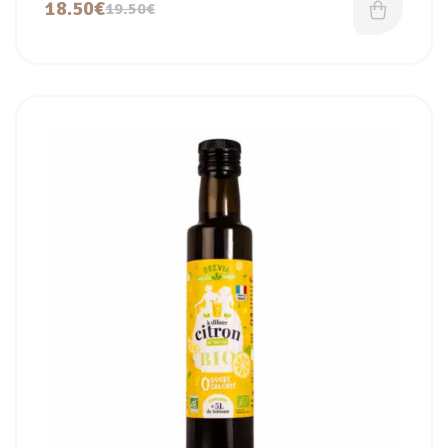
18.50
€
19.50
€