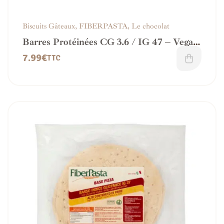
Biscuits Gâteaux
,
FIBERPASTA
,
Le chocolat
Barres Protéinées CG 3.6 / IG 47 – Vegan
et sans Gluten
7.99
€
TTC