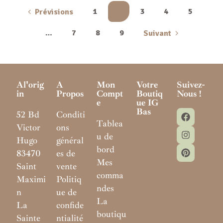
1
2
3
4
5
Prévisions
…
7
8
9
Suivant
Al'orig
A
Mon
Votre
Suivez-
In
Propos
Compt
Boutiq
Nous !
E
Ue IG
Bas
52 Bd
Conditi
Tablea
Victor
ons
u de
Hugo
général
bord
83470
es de
Mes
Saint
vente
comma
Maximi
Politiq
ndes
n
ue de
La
La
confide
boutiqu
Sainte
ntialité