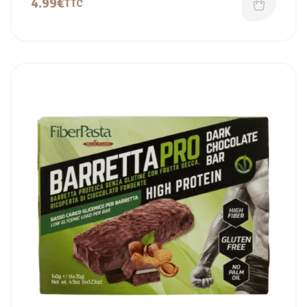
4.99
€
TTC