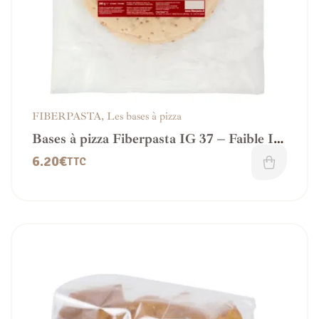
FIBERPASTA
,
Les bases à pizza
Bases à pizza Fiberpasta IG 37 – Faible IG
& vegan
6.20
€
TTC