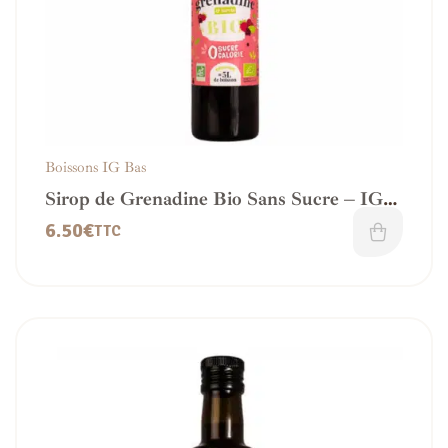
Boissons IG Bas
Sirop de Grenadine Bio Sans Sucre – IG
bas
6.50
€
TTC