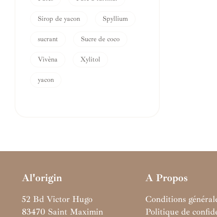
Sirop de yacon
Spyllium
sucrant
Sucre de coco
Vivèna
Xylitol
yacon
Al'origin
A Propos
52 Bd Victor Hugo
Conditions général
83470 Saint Maximin
Politique de confide