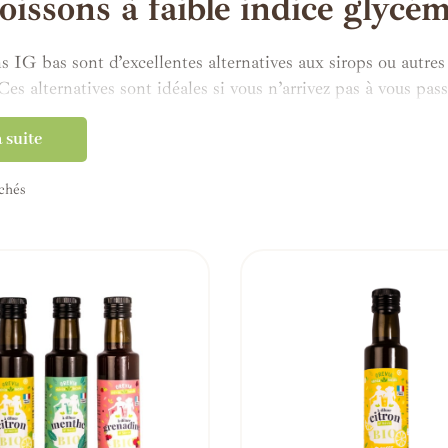
oissons à faible indice glycé
s IG bas sont d’excellentes alternatives aux sirops ou autres
es alternatives sont idéales si vous n’arrivez pas à vous pas
l’eau pure reste le meilleur des liquides pour vous libérer p
a suite
ussi pour vos apéritifs entre amis… Colorez vos cocktails tou
ichés
 sont également idéales pour les enfants. Fini la culpabilité
 même confectionner vos glaces maison avec ces délicieuses a
z.
 vous remercieront tout en se régalant !