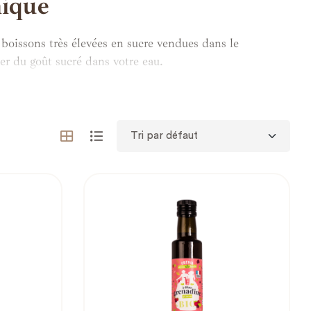
mique
 boissons très élevées en sucre vendues dans le
ser du goût sucré dans votre eau.
rogressivement de votre addiction aux sucres.
t en gardant un indice glycémique bas, génial non ?
 de refuser un verre de sirop au goûter !
lternatives et garder le contrôle sur les ingrédients que