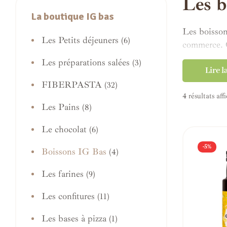
Les b
La boutique IG bas
Les boisson
Les Petits déjeuners
(6)
commerce. C
Les préparations salées
(3)
Cependant, 
Lire l
Parfaites a
FIBERPASTA
(32)
4 résultats aff
Ces boissons
Les Pains
(8)
Vous pouvez
Le chocolat
(6)
vous utilise
-5%
Boissons IG Bas
Les enfants
(4)
Les farines
(9)
Les confitures
(11)
Les bases à pizza
(1)