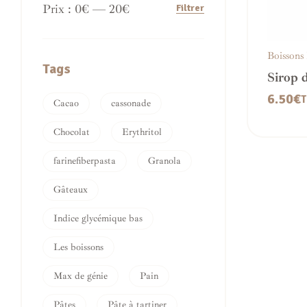
Prix :
0€
—
20€
Filtrer
Boissons
Tags
Sirop 
Sucre 
6.50
€
T
Cacao
cassonade
Chocolat
Erythritol
farinefiberpasta
Granola
Gâteaux
Indice glycémique bas
Les boissons
Max de génie
Pain
Pâtes
Pâte à tartiner