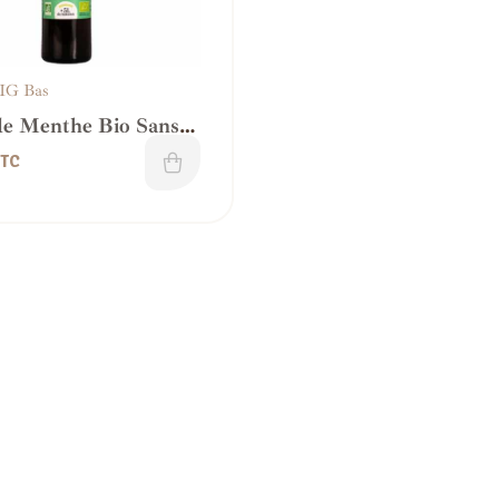
 IG Bas
de Menthe Bio Sans
– IG bas
TC