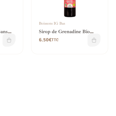
Boissons IG Bas
Sans
Sirop de Grenadine Bio
Sans Sucre – IG bas
6.50
€
TTC