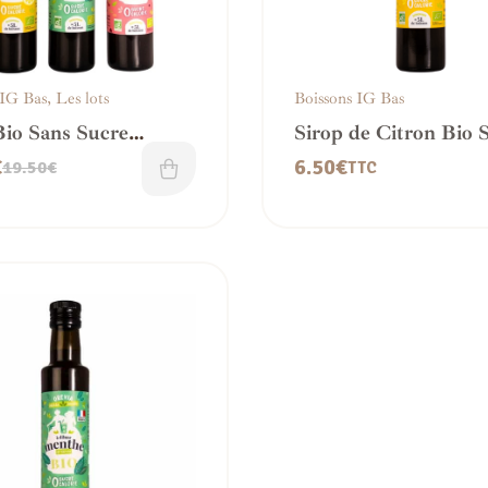
 IG Bas
,
Les lots
Boissons IG Bas
Bio Sans Sucre
Sirop de Citron Bio 
A | Citron, Menthe,
Sucre – IG bas
€
6.50
€
19.50
€
TTC
dine