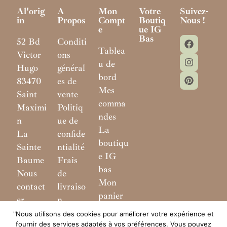
Al'orig
A
Mon
Votre
Suivez-
In
Propos
Compt
Boutiq
Nous !
E
Ue IG
Bas
52 Bd
Conditi
Tablea
Victor
ons
u de
Hugo
général
bord
83470
es de
Mes
Saint
vente
comma
Maximi
Politiq
ndes
n
ue de
La
La
confide
boutiqu
Sainte
ntialité
e IG
Baume
Frais
bas
Nous
de
Mon
contact
livraiso
panier
er
n
"Nous utilisons des cookies pour améliorer votre expérience et
fournir des services adaptés à vos préférences. Vous pouvez