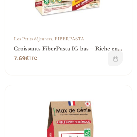
Les Petits déjeuners
,
FIBERPASTA
Croissants FiberPasta IG bas – Riche en
fibres
7.69
€
TTC