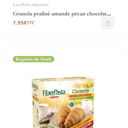
Les Petits déjeuners
Granola praliné amande pécan chocolat
noir – IG modéré
7.95
€
TTC
Rupture de Stock