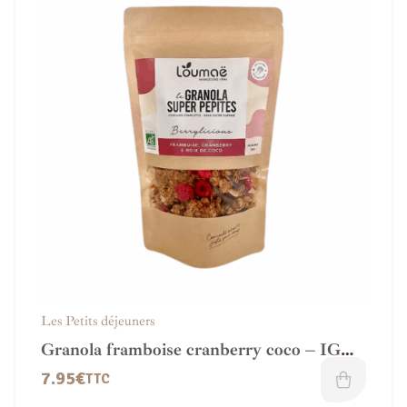
Les Petits déjeuners
Granola framboise cranberry coco – IG
modéré
7.95
€
TTC