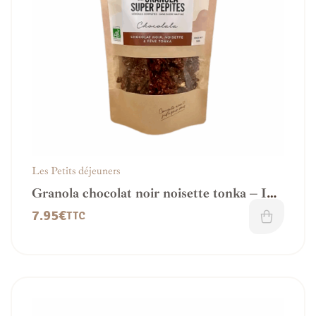
Les Petits déjeuners
Granola chocolat noir noisette tonka – IG
modéré
7.95
€
TTC