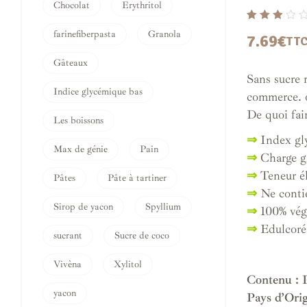
Chocolat
Erythritol
Noté
1
farinefiberpasta
Granola
7.69
€
TT
3.00
sur 5
Gâteaux
basé
Sans sucre 
sur
Indice glycémique bas
commerce. 
notation
De quoi fair
Les boissons
client
⇒
Index gl
Max de génie
Pain
⇒
Charge gl
⇒
Teneur él
Pâtes
Pâte à tartiner
⇒
Ne conti
Sirop de yacon
Spyllium
⇒
100% vég
⇒
Edulcoré 
sucrant
Sucre de coco
Vivèna
Xylitol
Contenu : 
yacon
Pays d’Ori