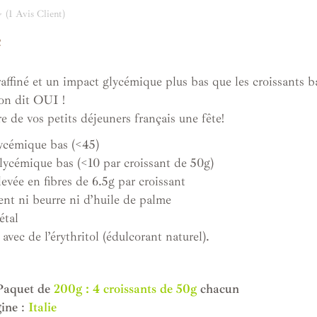
(
1
Avis Client)
C
raffiné et un impact glycémique plus bas que les croissants 
on dit OUI !
e de vos petits déjeuners français une fête!
ycémique bas (<45)
ycémique bas (<10 par croissant de 50g)
evée en fibres de 6.5g par croissant
ent ni beurre ni d’huile de palme
étal
avec de l’érythritol (édulcorant naturel).
Paquet de
200g : 4 croissants de 50g
chacun
gine
:
Italie