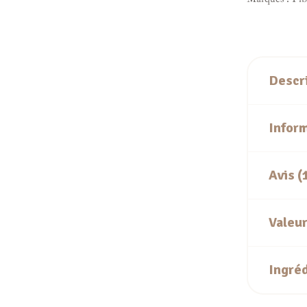
Descr
Infor
Avis (
Valeur
Ingré