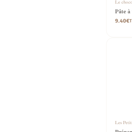
Le choco
Pâte à 
noisett
9.40
€
T
Les Petit
sucrées
Prépar