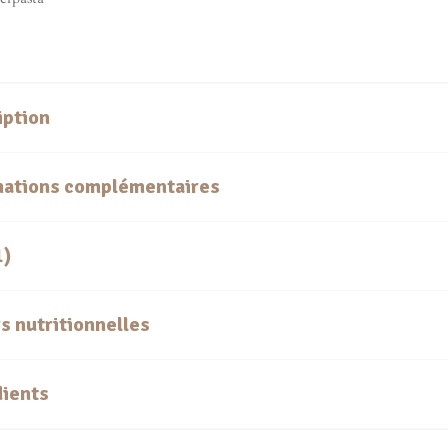
iption
mations complémentaires
1)
s nutritionnelles
dients