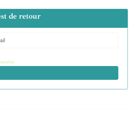
est de retour
entialité