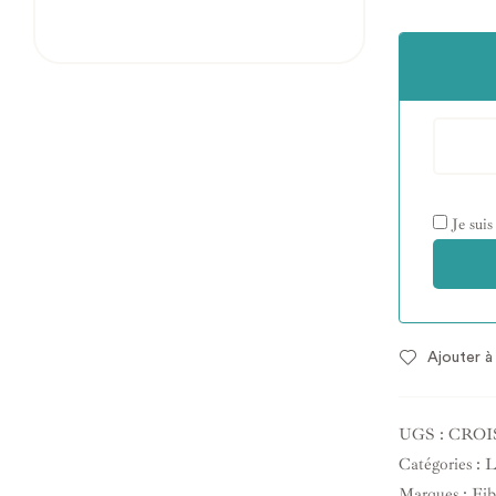
Je suis
Ajouter à 
UGS :
CROI
Catégories :
L
Marques :
Fib