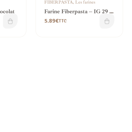
FIBERPASTA
,
Les farines
ocolat
Farine Fiberpasta – IG 29 /
CG 19 – 1 Kg
5.89
€
TTC