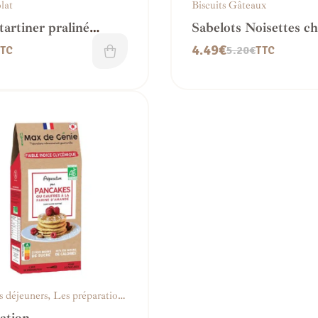
lat
Biscuits Gâteaux
tartiner praliné
Sabelots Noisettes ch
es
4.49
€
5.20
€
TC
TTC
s déjeuners
,
Les préparations
ation