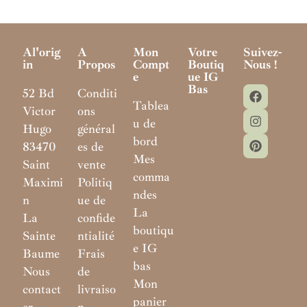
Al'orig
A
Mon
Votre
Suivez-
In
Propos
Compt
Boutiq
Nous !
E
Ue IG
Bas
52 Bd
Conditi
Tablea
Victor
ons
u de
Hugo
général
bord
83470
es de
Mes
Saint
vente
comma
Maximi
Politiq
ndes
n
ue de
La
La
confide
boutiqu
Sainte
ntialité
e IG
Baume
Frais
bas
Nous
de
Mon
contact
livraiso
panier