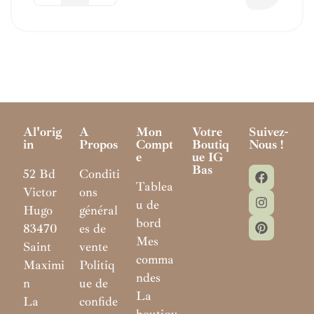
Al'orig
A
Mon
Votre
Suivez-
In
Propos
Compt
Boutiq
Nous !
E
Ue IG
Bas
52 Bd
Conditi
Tablea
Victor
ons
u de
Hugo
général
bord
83470
es de
Mes
Saint
vente
comma
Maximi
Politiq
ndes
n
ue de
La
La
confide