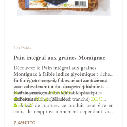
Les Pains
Pain intégral aux graines Montignac
Découvrez le
Pain intégral aux graines
Montignac à faible indice glycémique
: riche
en fibres et oméga-3, fabriqué artisanalement
En intégrant ce pain à vos repas quotidiens,
pour une alimentation saine et équilibrée.
vous alliez tradition boulangère et bienfaits
Parfait pour les diabétiques et les adeptes
pour la santé, pour un véritable plaisir
⇒
Provenance :
FRANCE
d’une nutrition équilibrée !
authentique.
⇒
Poids :
500 gr
(Moulé et tranché)
DLC
06/04/25
Δ
A cas de rupture, ce produit peut être en
cours de réapprovisionnement cependant vous
pouvez le mettre dans votre panier pour le
7.49
€
TTC
réserver et le recevoir dès son arrivée.