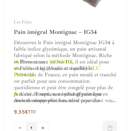
Les Pains
Pain intégral Montignac – IG34
Découvrez le Pain intégral Montignac IG34 à
faible indice glycémique, un pain artisanal
fabriqué selon la méthode Montignac. Riche
.
en fibres et avec un bas IG, il est idéal pour
⇒
Provenance :
FRANCE
une alimentation saine et équilibrée.
⇒
Poids : 1 kg (Moulé et tranché)
DLC
Provenant de France, ce pain moulé et tranché
19/04/25
est parfait pour une consommation
..
quotidienne et peut être congelé pour plus de
.
praticité.
Δ
A cas de rupture, ce produit peut être en
Toasté, son indice glycémique
devient encore plus bas
cours de réapprovisionnement cependant vous
, idéal pour des
tartines saines.
pouvez le mettre dans votre panier pour le
9.35
€
TTC
réserver et le recevoir dès son arrivée.