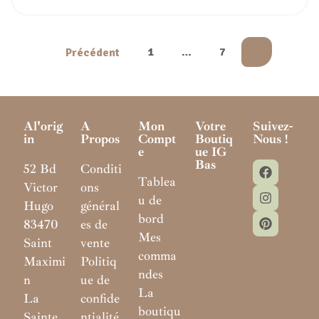
1
…
7
8
Précédent
Al'orig
A
Mon
Votre
Suivez-
In
Propos
Compt
Boutiq
Nous !
E
Ue IG
Bas
52 Bd
Conditi
Tablea
Victor
ons
u de
Hugo
général
bord
83470
es de
Mes
Saint
vente
comma
Maximi
Politiq
ndes
n
ue de
La
La
confide
boutiqu
Sainte
ntialité